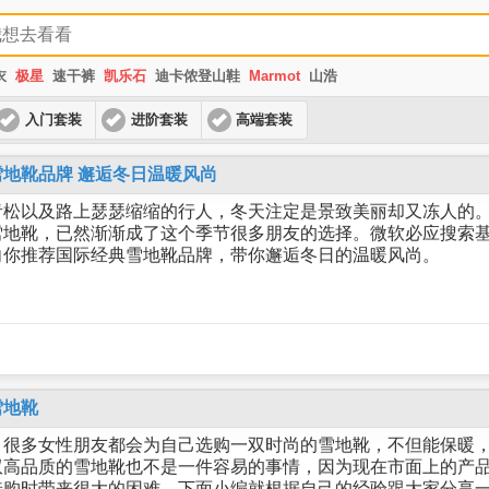
衣
极星
速干裤
凯乐石
迪卡侬登山鞋
Marmot
山浩
入门套装
进阶套装
高端套装
地靴品牌 邂逅冬日温暖风尚
青松以及路上瑟瑟缩缩的行人，冬天注定是景致美丽却又冻人的
地靴，已然渐渐成了这个季节很多朋友的选择。微软必应搜索基
向你推荐国际经典雪地靴品牌，带你邂逅冬日的温暖风尚。
雪地靴
，很多女性朋友都会为自己选购一双时尚的雪地靴，不但能保暖
双高品质的雪地靴也不是一件容易的事情，因为现在市面上的产
选购时带来很大的困难，下面小编就根据自己的经验跟大家分享