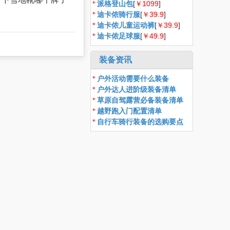
*
派格登山包
[
￥1099
]
*
迪卡侬骑行服
[
￥39.9
]
*
迪卡侬儿童运动裤
[
￥39.9
]
*
迪卡侬足球服
[
￥49.9
]
装备资讯
*
户外活动需要什么装备
*
户外达人进阶级装备清单
*
草原自驾露营必备装备清单
*
越野跑入门配置清单
*
自行车骑行装备的选购要点