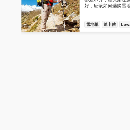
好，应该如何选购雪
雪地靴
迪卡侬
Low