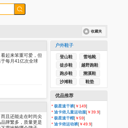
收藏夹
户外鞋子
。看起来笨重可爱，但
登山鞋
雪地靴
于每月41亿次全球
徒步鞋
越野跑鞋
跑步鞋
溯溪鞋
沙滩鞋
鞋垫
优品推荐
*
极星速干裤
[
￥149
]
*
迪卡侬儿童运动服
[
￥39.9
]
，而且还能走在时尚尖
*
极星速干帽
[
￥59
]
品品牌繁多，质量更是
*
迪卡侬运动裤
[
￥49.9
]
一下雪地靴哪个牌子