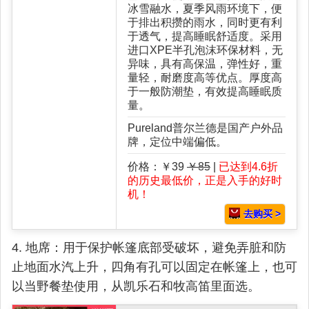
冰雪融水，夏季风雨环境下，便
于排出积攒的雨水，同时更有利
于透气，提高睡眠舒适度。采用
进口XPE半孔泡沫环保材料，无
异味，具有高保温，弹性好，重
量轻，耐磨度高等优点。厚度高
于一般防潮垫，有效提高睡眠质
量。
Pureland普尔兰德是国产户外品
牌，定位中端偏低。
价格：￥39
￥85
|
已达到4.6折
的历史最低价，正是入手的好时
机！
去购买 >
4. 地席：用于保护帐篷底部受破坏，避免弄脏和防
止地面水汽上升，四角有孔可以固定在帐篷上，也可
以当野餐垫使用，从凯乐石和牧高笛里面选。