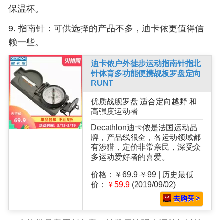
保温杯。
9. 指南针：可供选择的产品不多，迪卡侬更值得信
赖一些。
迪卡侬户外徒步运动指南针指北
针体育多功能便携觇板罗盘定向
RUNT
优质战舰罗盘 适合定向越野 和
高强度运动者
Decathlon迪卡侬是法国运动品
牌，产品线很全，各运动领域都
有涉猎，定价非常亲民，深受众
多运动爱好者的喜爱。
价格：￥69.9
￥99
| 历史最低
价：
￥59.9
(2019/09/02)
去购买 >