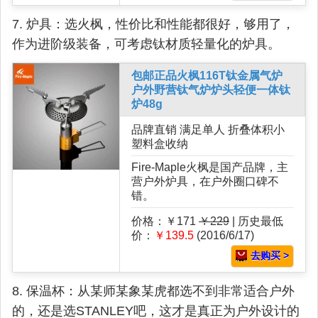
7. 炉具：选火枫，性价比和性能都很好，够用了，
作为进阶级装备，可考虑钛材质轻量化的炉具。
包邮正品火枫116T钛金属气炉
户外野营钛气炉炉头轻便一体钛
炉48g
品牌直销 满足单人 折叠体积小
塑料盒收纳
Fire-Maple火枫是国产品牌，主
营户外炉具，在户外圈口碑不
错。
价格：￥171
￥229
| 历史最低
价：
￥139.5
(2016/6/17)
去购买 >
8. 保温杯：从某师某象某虎都选不到非常适合户外
的，还是选STANLEY吧，这才是真正为户外设计的