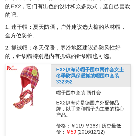
的EX2，它们有出色的设计和众多款式，选自己喜欢
的吧。
1. 速干帽：夏天防晒，户外建议选大檐的丛林帽，
全方位防护。
2. 抓绒帽：冬天保暖，寒冷地区建议选防风性好
的，针织帽特别是内有抓绒的针织帽也可选。
EX2伊海诗帽子围巾两件套女士
冬季防风保暖抓绒帽围巾套装
332352
帽子围巾套装 两件套
EX2伊海诗是德国户外配饰品
牌，以手套和帽子为主要的核心
产品。
价格：￥119
￥168
| 历史最低
价：
￥59
(2016/12/12)