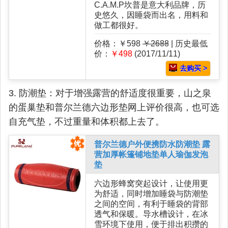
C.A.M.P坎普是意大利品牌，历
史悠久，因睡袋而出名，用料和
做工都很好。
价格：￥598
￥2688
| 历史最低
价：
￥498
(2017/11/11)
去购买 >
3. 防潮垫：对于增强露营的舒适度很重要，山之泉
的蛋巢垫和普尔兰德六边形垫网上评价很高，也可选
自充气垫，不过重量和体积都上去了。
普尔兰德户外便携防水防潮垫 露
营加厚帐篷铺地垫单人瑜伽发泡
垫
六边形蜂窝突起设计，让使用更
为舒适，同时增加睡袋与防潮垫
之间的空间，有利于睡袋的背部
透气和保暖。导水槽设计，在冰
雪环境下使用，便于排出积攒的