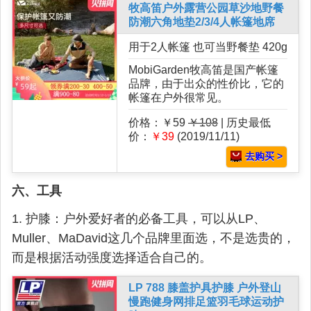
牧高笛户外露营公园草沙地野餐
防潮六角地垫2/3/4人帐篷地席
用于2人帐篷 也可当野餐垫 420g
MobiGarden牧高笛是国产帐篷
品牌，由于出众的性价比，它的
帐篷在户外很常见。
价格：￥59
￥108
| 历史最低
价：
￥39
(2019/11/11)
去购买 >
六、工具
1. 护膝：户外爱好者的必备工具，可以从LP、
Muller、MaDavid这几个品牌里面选，不是选贵的，
而是根据活动强度选择适合自己的。
LP 788 膝盖护具护膝 户外登山
慢跑健身网排足篮羽毛球运动护