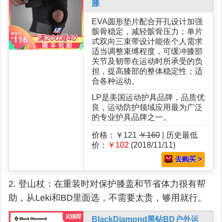
膝
EVA圆形垫片配合开孔设计加强
髌骨稳定，减轻髌骨压力；单片
式双向三束带设计能依个人需求
适当调整束缚程度，可缓冲膝部
关节及韧带在运动时所承受的负
担，提高膝部的整体稳定性；适
合各种运动。
LP是美国运动护具品牌，品质优
良，运动防护领域应用最为广泛
的专业护具品牌之一。
价格：￥121
￥160
| 历史最低
价：
￥102
(2018/11/11)
去购买 >
2. 登山杖：在重装时对保护膝盖和节省体力很有帮
助，从Leki和BD里面选，不需要太贵，够用就行。
BlackDiamond黑钻BD户外运