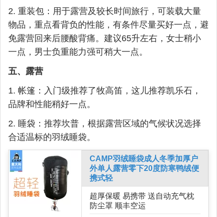
2. 重装包：用于露营及较长时间旅行，可装载大量
物品，重点看背负的性能，有条件尽量买好一点，避
免露营回来后腰酸背痛。建议65升左右，女士稍小
一点，男士负重能力强可稍大一点。
五、露营
1. 帐篷：入门级推荐了牧高笛，这儿推荐凯乐石，
品牌和性能稍好一点。
2. 睡袋：推荐坎普，根据露营区域的气候状况选择
合适温标的羽绒睡袋。
CAMP羽绒睡袋成人冬季加厚户
外单人露营零下20度防寒鸭绒便
携式轻
超厚保暖 易携带 送自动充气枕
防尘罩 顺丰空运