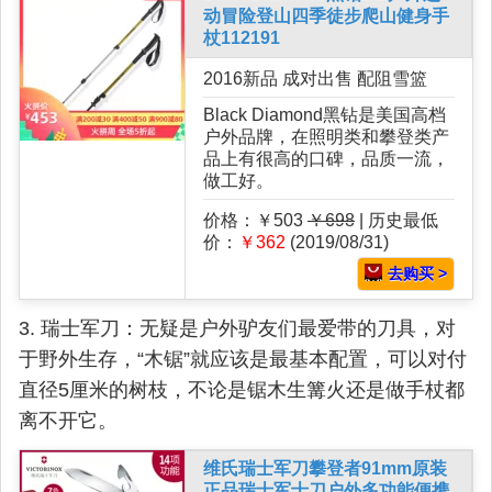
动冒险登山四季徒步爬山健身手
杖112191
2016新品 成对出售 配阻雪篮
Black Diamond黑钻是美国高档
户外品牌，在照明类和攀登类产
品上有很高的口碑，品质一流，
做工好。
价格：￥503
￥698
| 历史最低
价：
￥362
(2019/08/31)
去购买 >
3. 瑞士军刀：无疑是户外驴友们最爱带的刀具，对
于野外生存，“木锯”就应该是最基本配置，可以对付
直径5厘米的树枝，不论是锯木生篝火还是做手杖都
离不开它。
维氏瑞士军刀攀登者91mm原装
正品瑞士军士刀户外多功能便携