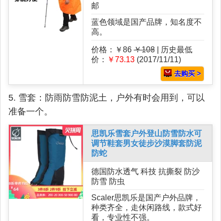
邮
蓝色领域是国产品牌，知名度不
高。
价格：￥86
￥108
| 历史最低
价：
￥73.13
(2017/11/11)
去购买 >
5. 雪套：防雨防雪防泥土，户外有时会用到，可以
准备一个。
思凯乐雪套户外登山防雪防水可
调节鞋套男女徒步沙漠脚套防泥
防蛇
德国防水透气 科技 抗撕裂 防沙
防雪 防虫
Scaler思凯乐是国产户外品牌，
种类齐全，走休闲路线，款式好
看，专业性不强。