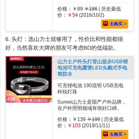
价格：￥89
￥186
| 历史最低
价：
￥54
(2016/10/2)
去购买 >
6. 头灯：选山力士就够用了，性价比和性能都很
好，当然喜欢大牌的朋友可考虑BD的低端款。
山力士户外头灯登山徒步USB锂
电池可充电露营LED头戴式手电
筒防水
可充锂电池 190流明 USB充电
科锐灯珠
Sunrei山力士是国产户外品牌，
在户外照明领域有很好口碑。
价格：￥139
￥199
| 历史最低
价：
￥103
(2019/11/11)
去购买 >