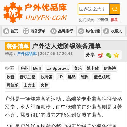
热门搜索:
冲锋衣
极星
速
首页
装备清单
品牌排行
购物指南
收藏夹
入门套装
进阶套装
高端套装
户外达人进阶级装备清单
装备清单
来源：
户外优品库
| 2017-05-17 20:41
分享
标签：
户外
Buff
La Sportiva
赛乐
迪卡侬
伊海诗
坎普
普尔兰德
牧高笛
LP
黑钻
维氏
蓝色领域
思凯乐
山力士
火枫
户外是一项烧装备的运动，高端的专业装备往往价格
昂贵，令人望而却步，而中低端的户外装备则是良莠
不齐，需要很好的眼力才能买到优质的装备。
下面是户外优品库精心整理的进阶级户外装备清单，