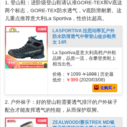
1. 登山鞋：进阶级登山鞋请认准GORE-TEX和V底这
两个标志，GORE-TEX防水透气，V底防滑耐磨。这
儿重点推荐意大利La Sportiva，性价比超高。
LASPORTIVA 拉思珀蒂瓦户外
防水防滑透气中帮登山徒步鞋男
女 14R
La Sportiva是意大利高档户外鞋
品牌，品质一流，在攀登类鞋上
相当出色。
价格：￥1099
￥1998
| 历史最
低价：
￥989
(2020/03/08)
去购买 >
2. 户外袜子：好的登山鞋需要透气排汗的户外袜子
配合才能发挥透气的性能，从而保护双脚。
ZEALWOOD/赛乐TREK MD银