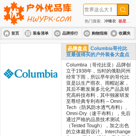
热门搜索:
冲锋衣
极星
速
首页
装备清单
品牌排行
购物指南
收藏夹
入门套装
进阶套装
高端套装
品牌盘点
Columbia哥伦比
亚最值得买的户外装备大盘点
Columbia（哥伦比亚）品牌创
立于1938年，当时的俄勒冈州
经常下雨，所以早年的哥伦比
亚是以生产雨衣、雨帽起家，
其后不断发展多元化产品及研
究高科技布料，其中独家研发
至尊经典专利布料 – Omni-
Tech（防风防水透气布料）、
Omni-Dry（速干布料），先后
通过严格的品质技术测试
（Tested Tough），加之出色
的立体裁剪设计、Interchange