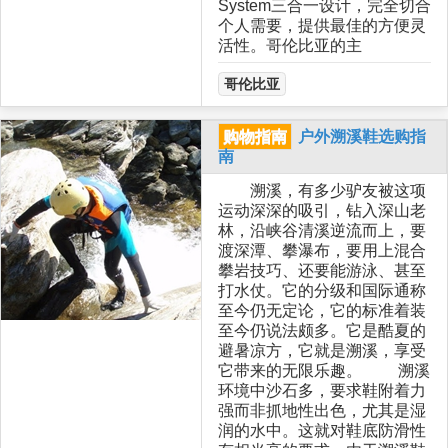
System三合一设计，完全切合
个人需要，提供最佳的方便灵
活性。哥伦比亚的主
哥伦比亚
购物指南
户外溯溪鞋选购指
南
溯溪，有多少驴友被这项
运动深深的吸引，钻入深山老
林，沿峡谷清溪逆流而上，要
渡深潭、攀瀑布，要用上混合
攀岩技巧、还要能游泳、甚至
打水仗。它的分级和国际通称
至今仍无定论，它的标准着装
至今仍说法颇多。它是酷夏的
避暑凉方，它就是溯溪，享受
它带来的无限乐趣。 溯溪
环境中沙石多，要求鞋附着力
强而非抓地性出色，尤其是湿
润的水中。这就对鞋底防滑性