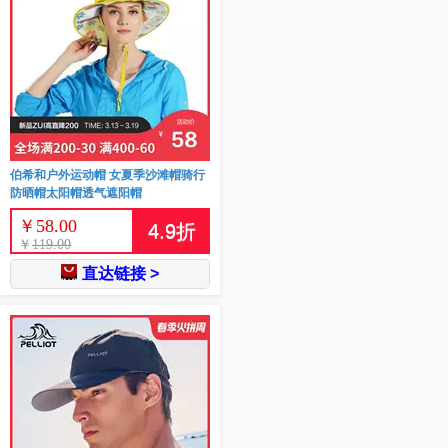
伯希和户外运动帽 女夏季沙滩帽骑行
防晒帽太阳帽透气遮阳帽
￥
58.00
4.9
折
￥
119.00
直达链接 >