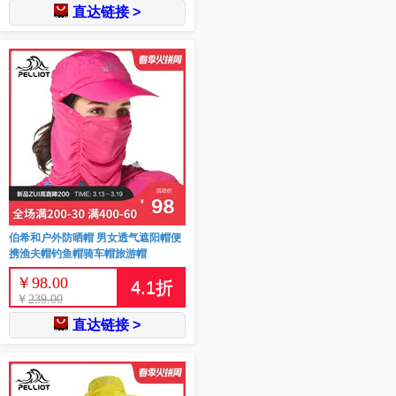
直达链接 >
伯希和户外防晒帽 男女透气遮阳帽便
携渔夫帽钓鱼帽骑车帽旅游帽
￥
98.00
4.1
折
￥
239.00
直达链接 >