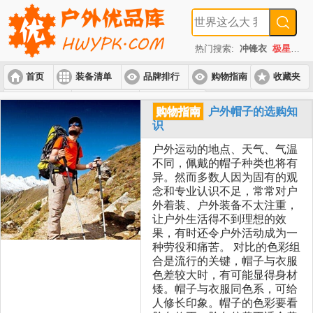
热门搜索:
冲锋衣
极星
速
首页
装备清单
品牌排行
购物指南
收藏夹
入门套装
进阶套装
高端套装
购物指南
户外帽子的选购知
识
户外运动的地点、天气、气温
不同，佩戴的帽子种类也将有
异。然而多数人因为固有的观
念和专业认识不足，常常对户
外着装、户外装备不太注重，
让户外生活得不到理想的效
果，有时还令户外活动成为一
种劳役和痛苦。 对比的色彩组
合是流行的关键，帽子与衣服
色差较大时，有可能显得身材
矮。帽子与衣服同色系，可给
人修长印象。帽子的色彩要看