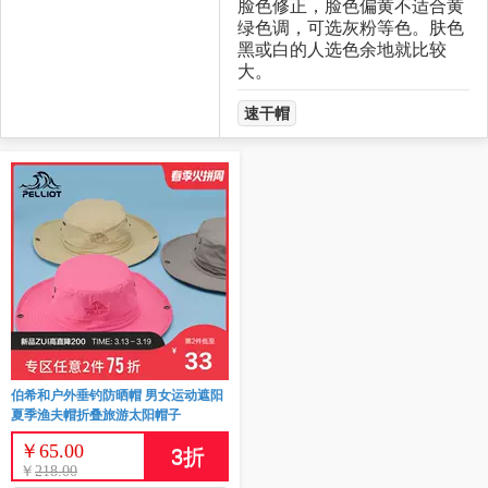
脸色修正，脸色偏黄不适合黄
绿色调，可选灰粉等色。肤色
黑或白的人选色余地就比较
大。
速干帽
伯希和户外垂钓防晒帽 男女运动遮阳
夏季渔夫帽折叠旅游太阳帽子
￥
65.00
3
折
￥
218.00