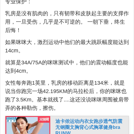
专业保护：
乳房是没有肌肉的，只有韧带和皮肤起主要的支撑作
用，一旦受伤，几乎是不可逆的。 一朝下垂，终生
后悔！
如果咪咪大，激烈运动中他们的最大跳跃幅度能达到
14cm。
就算是34A/75A的咪咪测试中，他们的震动幅度也能
达到4cm。
女性每奔跑1英里，乳房的移动距离是134米，就是
说当你跑完一场42.195KM的马拉松后，你的咪咪也
跑了3.5Km。基本就残了....这还没说咪咪周围被肩带
弄的各种勒伤，擦伤。
迪卡侬运动内衣女跑步透气防震
无钢圈文胸背心式胸罩健身bra
RUNW