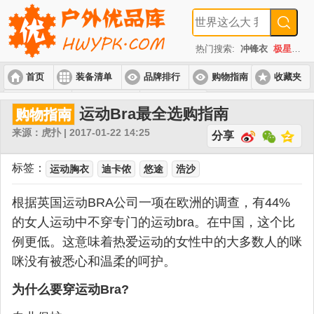
热门搜索:
冲锋衣
极星
速
首页
装备清单
品牌排行
购物指南
收藏夹
入门套装
进阶套装
高端套装
运动Bra最全选购指南
购物指南
来源：虎扑 | 2017-01-22 14:25
分享
标签：
运动胸衣
迪卡侬
悠途
浩沙
根据英国运动BRA公司一项在欧洲的调查，有44%
的女人运动中不穿专门的运动bra。在中国，这个比
例更低。这意味着热爱运动的女性中的大多数人的咪
咪没有被悉心和温柔的呵护。
为什么要穿运动Bra?