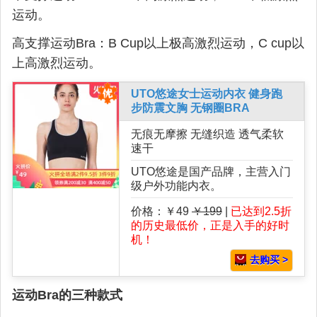
运动。
高支撑运动Bra：B Cup以上极高激烈运动，C cup以
上高激烈运动。
UTO悠途女士运动内衣 健身跑
步防震文胸 无钢圈BRA
无痕无摩擦 无缝织造 透气柔软
速干
UTO悠途是国产品牌，主营入门
级户外功能内衣。
价格：￥49
￥199
|
已达到2.5折
的历史最低价，正是入手的好时
机！
去购买 >
运动Bra的三种款式