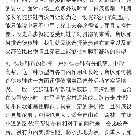
于行走的舒适性。徒步鞋要穿的舒适，对鞋型有一定
的要求。面对市场上众多外观时尚，鞋底瘦削，鞋身
修长的徒步鞋有没有让你为之一动呢?这样的鞋型只
能只能说中看不中用，穿上去会硌得慌，而且支撑性
差，没走几步就能感受到鞋子对脚部的束缚。所以如
何挑选徒步鞋，我们就应该选择徒步鞋在前掌以及前
尖部位比较饱满且穿着上能够控制脚部翻转的鞋型。
3、徒步鞋帮的选择：户外徒步鞋有分低帮、中帮、
高帮。这三种版型有各自的作用和长处，所以如何挑
选徒步鞋这一方面还得依据自己户外活动的实际情
况。一般，徒步鞋低帮款鞋底较软，支撑性差，适合
在负重较小时，在平坦的乡村道路或山路行走;中帮
徒步鞋款能裹住脚踝，具有一定的保护性，且鞋底设
计更加耐磨，刚性也更大，适合走山路、森林、羊肠
小道的路况;高帮徒步鞋相对于前两种来，会比较严
肃。强有力的支撑性能、防水抓地力强、负重大，如