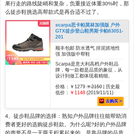
果行走的路线陡峭和复杂，负重接近体重30%时，那
么徒步鞋挑选高帮款式是再合适不过了。
scarpa思卡帕莫林加强版 户外
GTX徒步登山鞋男斯卡帕63051-
201
顺丰包邮 防水透气 排泥抓地性
强 加强版中帮鞋
Scarpa是意大利高档户外鞋品
牌，每一款都是品质的象征，从
设计到做工都体现着精细。
价格：￥1279
￥2150
| 历史最
低价：
￥1148
(2019/11/11)
去购买 >
4、徒步鞋品牌的选择：熟知户外品牌往往能帮助消
费者更好的选购徒步鞋款。为什么呢?好的户外品牌
的声誉不是一天两天积累起来的，是靠品牌的品质、