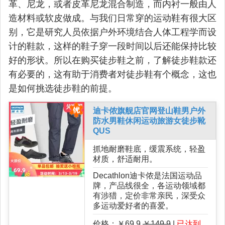
革、尼龙，或者皮革尼龙混合制造，而内衬一般由人
造材料或软皮做成。与我们日常穿的运动鞋有很大区
别，它是研究人员依据户外环境结合人体工程学而设
计的鞋款，这样的鞋子穿一段时间以后还能保持比较
好的形状。所以在购买徒步鞋之前，了解徒步鞋款还
有必要的，这有助于消费者对徒步鞋有个概念，这也
是如何挑选徒步鞋的前提。
迪卡侬旗舰店官网登山鞋男户外
防水男鞋休闲运动旅游女徒步靴
QUS
抓地耐磨鞋底，缓震系统，轻盈
材质，舒适耐用。
Decathlon迪卡侬是法国运动品
牌，产品线很全，各运动领域都
有涉猎，定价非常亲民，深受众
多运动爱好者的喜爱。
价格：￥69.9
￥149.9
|
已达到