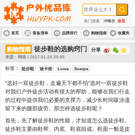
热门搜索:
冲锋衣
极星
速
首页
装备清单
品牌排行
购物指南
收藏夹
入门套装
进阶套装
高端套装
徒步鞋的选购窍门
购物指南
分享
来源：网络 | 2017-01-23 20:05
标签：
徒步鞋
迪卡侬
Lowa
Scarpa
“选好一双徒步鞋，走遍天下都不怕”选对一双徒步鞋
对我们户外徒步活动有很大的帮助，能够在我们行走
的过程中提供我们必要的支撑力，减少长时间跋涉遗
留下来的腿部疲劳。那怎样选徒步鞋呢？
首先，先了解徒步鞋的性能，才知道怎么选徒步鞋。
徒步鞋主要由鞋帮、内底、鞋底组成。鞋面一般是皮