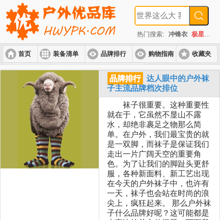
热门搜索:
冲锋衣
极星
速
首页
装备清单
品牌排行
购物指南
收藏夹
入门套装
进阶套装
高端套装
品牌排行
达人眼中的户外袜
子主流品牌档次排位
袜子很重要。这种重要性
就在于，它虽然不显山不露
水，却绝非裹足之物那么简
单。在户外，我们最宝贵的就
是一双脚，而袜子是保证我们
走出一片广阔天空的重要角
色。为了让我们的脚趾头更舒
服，各种新面料、新工艺出现
在今天的户外袜子中，也许有
一天，袜子也会站在时尚的浪
尖上，疯狂起来。 那么户外袜
子什么品牌好呢？这可能都是