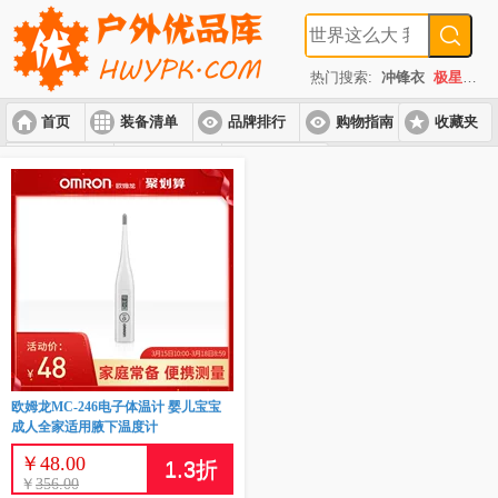
热门搜索:
冲锋衣
极星
速
首页
装备清单
品牌排行
购物指南
收藏夹
入门套装
进阶套装
高端套装
欧姆龙MC-246电子体温计 婴儿宝宝
成人全家适用腋下温度计
￥
48.00
1.3
折
￥
356.00