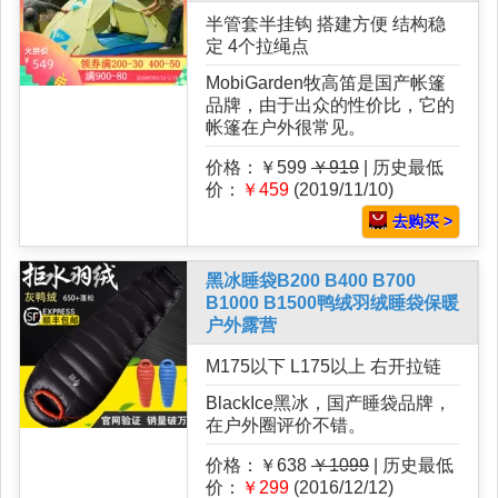
半管套半挂钩 搭建方便 结构稳
定 4个拉绳点
MobiGarden牧高笛是国产帐篷
品牌，由于出众的性价比，它的
帐篷在户外很常见。
价格：￥599
￥919
| 历史最低
价：
￥459
(2019/11/10)
去购买 >
黑冰睡袋B200 B400 B700
B1000 B1500鸭绒羽绒睡袋保暖
户外露营
M175以下 L175以上 右开拉链
BlackIce黑冰，国产睡袋品牌，
在户外圈评价不错。
价格：￥638
￥1099
| 历史最低
价：
￥299
(2016/12/12)