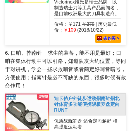
Victorinox维氏是瑞士品牌，以
制造瑞士刀等工具产品而闻名，
是目前欧洲最大的刀具制造商。
价格：￥171
￥279
| 历史最低
价：
￥109
(2018/10/22)
去购买 >
6. 口哨、指南针：求生的装备，能不用是最好；口
哨在集体行动中可以引路，知道队友大约位置，等同
于对讲机，学会一些求救哨音或者商定好哨音暗号，
方便使用；指南针是必不可缺的东西，很多时候有救
命作用！
迪卡侬户外徒步运动指南针指北
针体育多功能便携觇板罗盘定向
RUNT
优质战舰罗盘 适合定向越野 和
高强度运动者