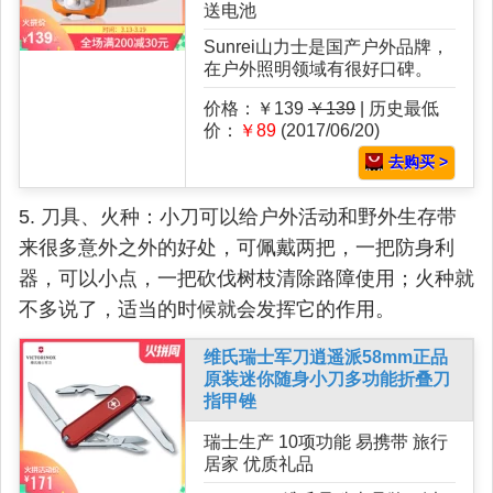
送电池
Sunrei山力士是国产户外品牌，
在户外照明领域有很好口碑。
价格：￥139
￥139
| 历史最低
价：
￥89
(2017/06/20)
去购买 >
5. 刀具、火种：小刀可以给户外活动和野外生存带
来很多意外之外的好处，可佩戴两把，一把防身利
器，可以小点，一把砍伐树枝清除路障使用；火种就
不多说了，适当的时候就会发挥它的作用。
维氏瑞士军刀逍遥派58mm正品
原装迷你随身小刀多功能折叠刀
指甲锉
瑞士生产 10项功能 易携带 旅行
居家 优质礼品