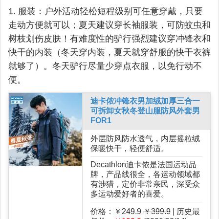
1. 服装：户外活动轻松短程级别可任意穿戴，只要
走动方便就可以；夏天建议穿长袖服装，可防蚊虫和
树枝划伤皮肤！有难度性的驴行强烈建议穿冲锋衣和
快干的内装（冬天穿内装，夏天就穿舒服的快干衣裤
就够了）。冬天驴行尽量少穿点衣服，以免行动不
便。
迪卡侬冲锋衣男加绒加厚三合一
可拆卸女秋冬登山服防风外套男
FOR1
外层防风防水透气，内层摇粒绒
保暖快干，轻便舒适。
Decathlon迪卡侬是法国运动品
牌，产品线很全，各运动领域都
有涉猎，定价非常亲民，深受众
多运动爱好者的喜爱。
价格：￥249.9
￥399.9
| 历史最