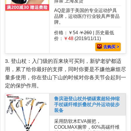
撑条 上海发货
AQ是源于美国的专业运动护具
品牌，运动医疗行业较具声誉品
牌。
价格：￥54
￥260
| 历史最低
价：
￥48
(2019/11/11)
去购买 >
3. 登山杖：入门级的百来块可买到，新驴老驴都适
用，累了给你最好的支撑，同时你要是不嫌他麻烦尽
量多使用，你在登山下山的时候对你各关节会起到一
定的保护作用。
鲁滨逊登山杖外锁碳素超轻伸缩
手杖碳纤维折叠杖户外运动徒步
装备
采用防软木EVA握把，
COOLMAX腕带，60%高碳纤维