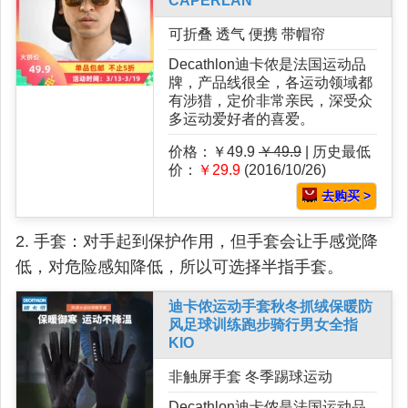
CAPERLAN
可折叠 透气 便携 带帽帘
Decathlon迪卡侬是法国运动品
牌，产品线很全，各运动领域都
有涉猎，定价非常亲民，深受众
多运动爱好者的喜爱。
价格：￥49.9
￥49.9
| 历史最低
价：
￥29.9
(2016/10/26)
去购买 >
2. 手套：对手起到保护作用，但手套会让手感觉降
低，对危险感知降低，所以可选择半指手套。
迪卡侬运动手套秋冬抓绒保暖防
风足球训练跑步骑行男女全指
KIO
非触屏手套 冬季踢球运动
Decathlon迪卡侬是法国运动品