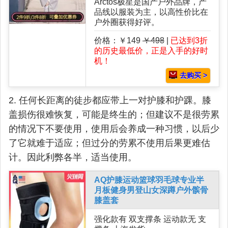
Arctos极星是国产户外品牌，产
品线以服装为主，以高性价比在
户外圈获得好评。
价格：￥149
￥498
|
已达到3折
的历史最低价，正是入手的好时
机！
去购买 >
2. 任何长距离的徒步都应带上一对护膝和护踝。膝
盖损伤很难恢复，可能是终生的；但建议不是很劳累
的情况下不要使用，使用后会养成一种习惯，以后少
了它就难于适应；但过分的劳累不使用后果更难估
计。因此利弊各半，适当使用。
AQ护膝运动篮球羽毛球专业半
月板健身男登山女深蹲户外髌骨
膝盖套
强化款有 双支撑条 运动款无 支