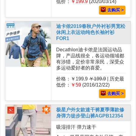
低价：
￥199.9
(2020/03/14)
去购买 >
迪卡侬2019春秋户外衬衫男宽松
休闲上衣运动纯色长袖衬衫
FOR1
Decathlon迪卡侬是法国运动品
牌，产品线很全，各运动领域都
有涉猎，定价非常亲民，深受众
多运动爱好者的喜爱。
价格：￥199.9
￥199.9
| 历史最
低价：
￥59
(2016/12/22)
去购买 >
极星户外女款速干裤夏季薄款修
身弹力徒步登山裤AGPB12354
吸湿排汗 弹力速干