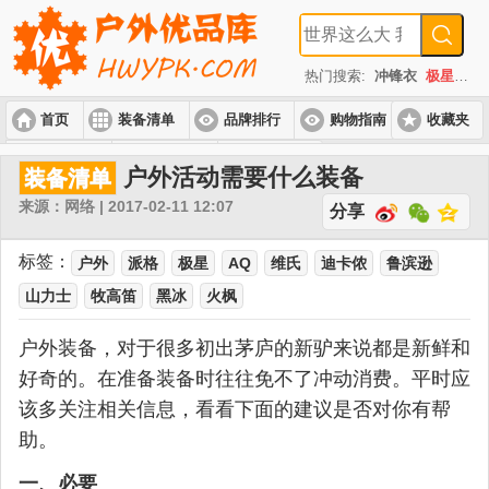
热门搜索:
冲锋衣
极星
速
首页
装备清单
品牌排行
购物指南
收藏夹
入门套装
进阶套装
高端套装
户外活动需要什么装备
装备清单
来源：网络 | 2017-02-11 12:07
分享
标签：
户外
派格
极星
AQ
维氏
迪卡侬
鲁滨逊
山力士
牧高笛
黑冰
火枫
户外装备，对于很多初出茅庐的新驴来说都是新鲜和
好奇的。在准备装备时往往免不了冲动消费。平时应
该多关注相关信息，看看下面的建议是否对你有帮
助。
一、必要