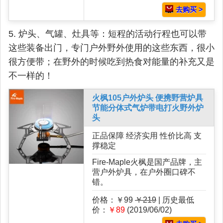
去购买 >
5. 炉头、气罐、灶具等：短程的活动行程也可以带
这些装备出门，专门户外野外使用的这些东西，很小
很方便带；在野外的时候吃到热食对能量的补充又是
不一样的！
火枫105户外炉头 便携野营炉具
节能分体式气炉带电打火野外炉
头
正品保障 经济实用 性价比高 支
撑稳定
Fire-Maple火枫是国产品牌，主
营户外炉具，在户外圈口碑不
错。
价格：￥99
￥219
| 历史最低
价：
￥89
(2019/06/02)