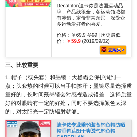
Decathlon迪卡侬是法国运动品
牌，产品线很全，各运动领域都
有涉猎，定价非常亲民，深受众
多运动爱好者的喜爱。
价格：￥69.9
￥99
| 历史最低
价：
￥59.9
(2019/09/02)
去购买 >
三、比较重要
1. 帽子（或头套）和墨镜：大檐帽会保护周到一
点；头套热的时候可以当手帕擦汗；墨镜尽量选择质
量好的，长时间戴墨镜会对感视造成错差，选择质量
好的对眼睛有一定的好处，同时不要选择颜色太深
的，对太阳光一定防辐射就够。
迪卡侬专业垂钓装备钓鱼帽防晒
帽垂钓遮阳干爽透气钓鱼帽