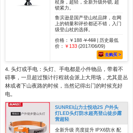
杖身，超轻，全新升级外锁, 超
锁紧力。
鲁滨逊是国产登山杖品牌，在网
上的销量和评价都还不错，入门
级登山杖的选择。
价格：￥188
￥468
| 历史最低
价：
￥133
(2017/06/09)
去购买 >
4. 头灯或手电：头灯、手电都是小件物品，带着不
碍事，一旦超过预计行程就会派上大用场，尤其是丛
林或者下山夜路的时候，当然记得出门的时候充好
电。
SUNREI山力士悦动2S 户外头
灯LED头灯防水超亮登山徒步露
营超轻
全新升级 亮度提升 IPX6防水 配