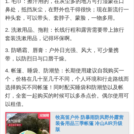
1. 毛巾：擦汗用的，在灰尘多的地方可打湿蒙在口
鼻处，抵挡灰尘，在野外也干得很快；现在新流行一
种头套，可以带头、套脖子、蒙脸，一物多用。
2. 洗漱用品、拖鞋：长线行程和露营需要带上旅行
套装洗漱用品，记得环保啊。
3. 防晒霜、唇膏：户外日光强、风大，可少量携
带，以防烈日与口唇干燥。
4. 帐篷、睡袋、防潮垫：长期使用建议自我购买一
个，价格在几十至几千不同，个人环境和行走路线而
选择购买不同帐篷！同时配买睡袋和防潮垫以及帐
灯，全套一起购买的时候可以多杀点价。偶尔使用可
以租借。
牧高笛户外 防暴雨防风野外露营
装备用品三季帐篷 冷山AIR升级
版