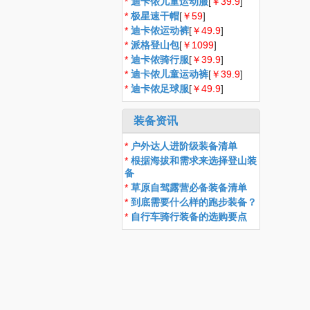
*
迪卡侬儿童运动服
[
￥39.9
]
*
极星速干帽
[
￥59
]
*
迪卡侬运动裤
[
￥49.9
]
*
派格登山包
[
￥1099
]
*
迪卡侬骑行服
[
￥39.9
]
*
迪卡侬儿童运动裤
[
￥39.9
]
*
迪卡侬足球服
[
￥49.9
]
装备资讯
*
户外达人进阶级装备清单
*
根据海拔和需求来选择登山装
备
*
草原自驾露营必备装备清单
*
到底需要什么样的跑步装备？
*
自行车骑行装备的选购要点