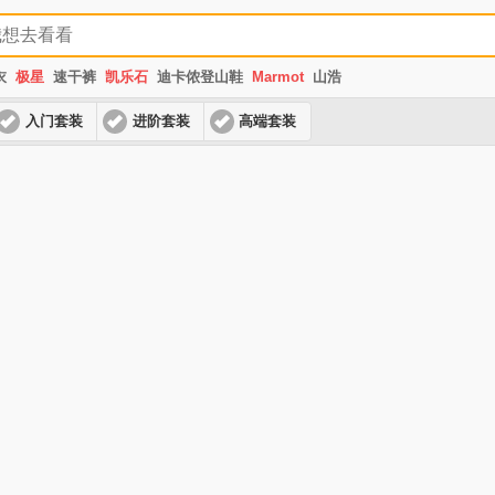
衣
极星
速干裤
凯乐石
迪卡侬登山鞋
Marmot
山浩
入门套装
进阶套装
高端套装