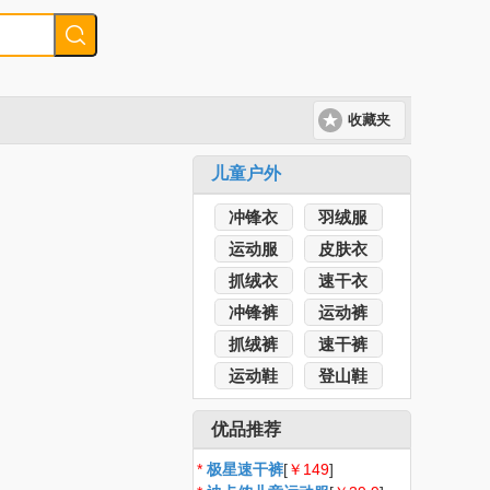
收藏夹
儿童户外
冲锋衣
羽绒服
运动服
皮肤衣
抓绒衣
速干衣
冲锋裤
运动裤
抓绒裤
速干裤
运动鞋
登山鞋
优品推荐
*
极星速干裤
[
￥149
]