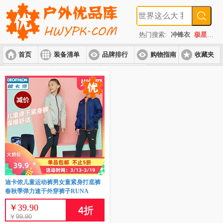
热门搜索:
冲锋衣
极星
速
首页
装备清单
品牌排行
购物指南
收藏夹
入门套装
进阶套装
高端套装
迪卡侬儿童运动裤男女童紧身打底裤
春秋季弹力速干外穿裤子RUNA
￥
39.90
4
折
￥
99.90