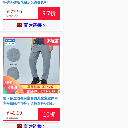
练裤长裤足球跑步长裤春夏KIJ
￥
77.90
9.7
折
￥
79.90
直达链接 >
迪卡侬运动裤男童春夏儿童宝宝休闲
宽松抽绳洋气裤子长裤童裤GYMB
￥
49.90
10
折
￥
49.90
直达链接 >