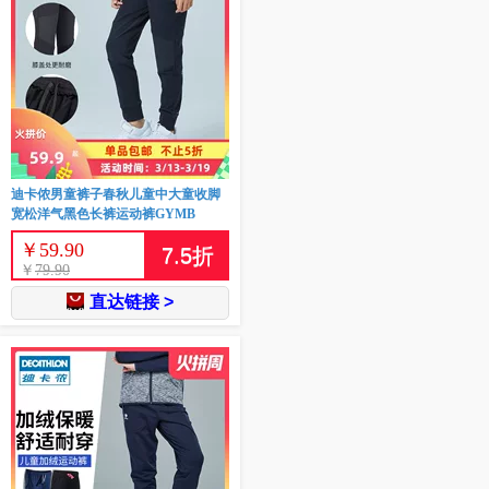
迪卡侬男童裤子春秋儿童中大童收脚
宽松洋气黑色长裤运动裤GYMB
￥
59.90
7.5
折
￥
79.90
直达链接 >