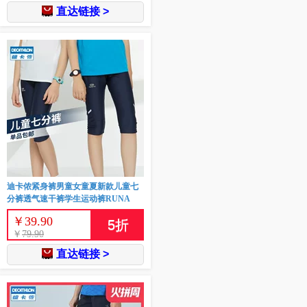
直达链接 >
迪卡侬紧身裤男童女童夏新款儿童七
分裤透气速干裤学生运动裤RUNA
￥
39.90
5
折
￥
79.90
直达链接 >