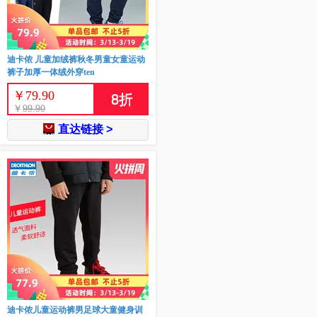
迪卡侬 儿童加绒裤秋冬男童女童运动
裤子加厚一体绒外穿ten
￥
79.90
8
折
￥
99.90
直达链接 >
迪卡侬儿童运动裤男足球大童健身训