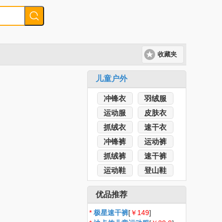
收藏夹
儿童户外
冲锋衣
羽绒服
运动服
皮肤衣
抓绒衣
速干衣
冲锋裤
运动裤
抓绒裤
速干裤
运动鞋
登山鞋
优品推荐
*
极星速干裤
[
￥149
]