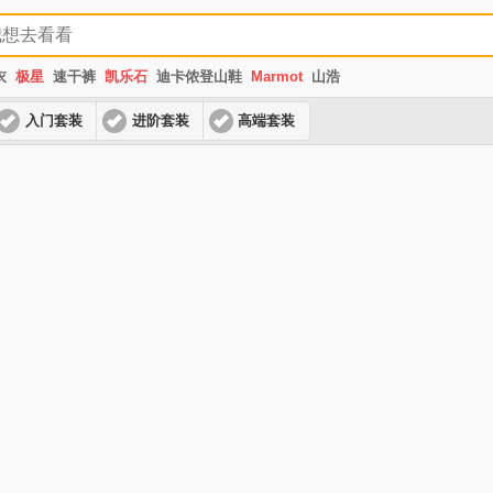
衣
极星
速干裤
凯乐石
迪卡侬登山鞋
Marmot
山浩
入门套装
进阶套装
高端套装