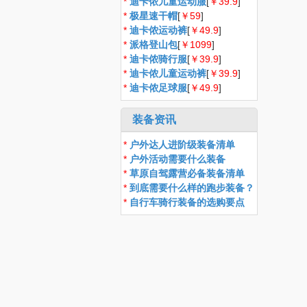
*
迪卡侬儿童运动服
[
￥39.9
]
*
极星速干帽
[
￥59
]
*
迪卡侬运动裤
[
￥49.9
]
*
派格登山包
[
￥1099
]
*
迪卡侬骑行服
[
￥39.9
]
*
迪卡侬儿童运动裤
[
￥39.9
]
*
迪卡侬足球服
[
￥49.9
]
装备资讯
*
户外达人进阶级装备清单
*
户外活动需要什么装备
*
草原自驾露营必备装备清单
*
到底需要什么样的跑步装备？
*
自行车骑行装备的选购要点