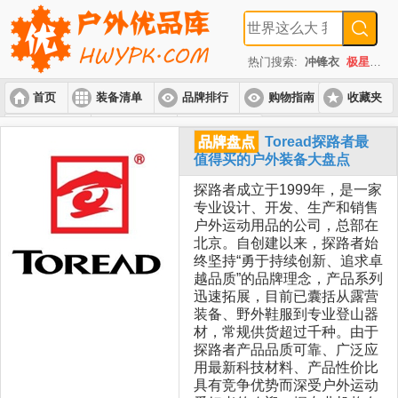
热门搜索:
冲锋衣
极星
速
首页
装备清单
品牌排行
购物指南
收藏夹
入门套装
进阶套装
高端套装
品牌盘点
Toread探路者最
值得买的户外装备大盘点
探路者成立于1999年，是一家
专业设计、开发、生产和销售
户外运动用品的公司，总部在
北京。自创建以来，探路者始
终坚持“勇于持续创新、追求卓
越品质”的品牌理念，产品系列
迅速拓展，目前已囊括从露营
装备、野外鞋服到专业登山器
材，常规供货超过千种。由于
探路者产品品质可靠、广泛应
用最新科技材料、产品性价比
具有竞争优势而深受户外运动