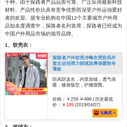
千种。由于探路者产品品质可靠、广泛应用最新科技
材料、产品性价比具有竞争优势而深受户外运动爱好
者的欢迎。据专业机构在中国12个主要城市户外用
品知名度调查中，探路者名列首席，探路者已经成为
中国户外用品市场的领导品牌。
1、软壳衣：
探路者户外软壳冲锋衣男防风外
套女运动弹力抓绒加厚保暖秋冬
薄款
防风防泼水，内里加绒，透气保
暖，修身版型，护腰摆围。
价格：￥259
￥499
| 历史最低
价：
￥199
(2019/04/07)
去购买 >