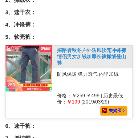
2、抓绒衣：
3、速干衣：
4、冲锋裤：
5、软壳裤：
探路者秋冬户外防风软壳冲锋裤
情侣男女加绒加厚长裤抓绒登山
裤
防风保暖 弹力透气 内里加绒
价格：￥259
￥499
| 历史最低
价：
￥199
(2019/03/29)
去购买 >
6、速干裤：