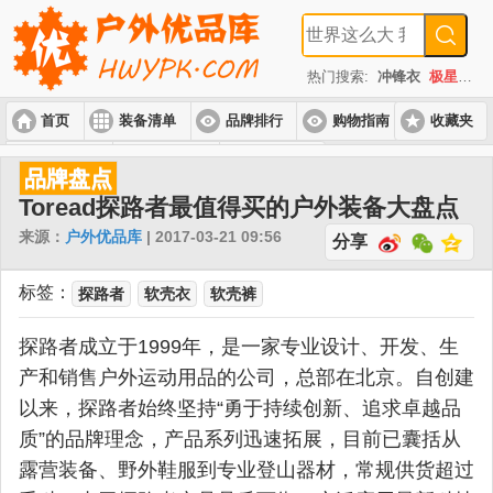
热门搜索:
冲锋衣
极星
速
首页
装备清单
品牌排行
购物指南
收藏夹
入门套装
进阶套装
高端套装
品牌盘点
Toread探路者最值得买的户外装备大盘点
来源：
户外优品库
| 2017-03-21 09:56
分享
标签：
探路者
软壳衣
软壳裤
探路者成立于1999年，是一家专业设计、开发、生
产和销售户外运动用品的公司，总部在北京。自创建
以来，探路者始终坚持“勇于持续创新、追求卓越品
质”的品牌理念，产品系列迅速拓展，目前已囊括从
露营装备、野外鞋服到专业登山器材，常规供货超过