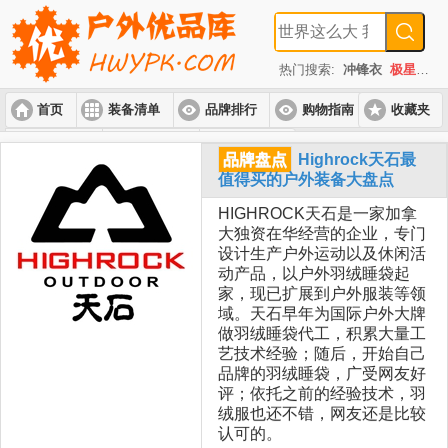
热门搜索:
冲锋衣
极星
速
首页
装备清单
品牌排行
购物指南
收藏夹
入门套装
进阶套装
高端套装
品牌盘点
Highrock天石最
值得买的户外装备大盘点
HIGHROCK天石是一家加拿
大独资在华经营的企业，专门
设计生产户外运动以及休闲活
动产品，以户外羽绒睡袋起
家，现已扩展到户外服装等领
域。天石早年为国际户外大牌
做羽绒睡袋代工，积累大量工
艺技术经验；随后，开始自己
品牌的羽绒睡袋，广受网友好
评；依托之前的经验技术，羽
绒服也还不错，网友还是比较
认可的。