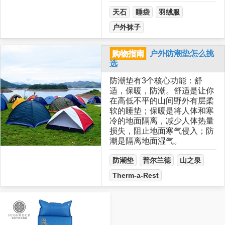
天石
睡袋
羽绒服
户外袜子
购物指南
户外防潮垫怎么挑
选
防潮垫有3个核心功能：舒
适，保暖，防潮。舒适是让你
在高低不平的山间野外有层柔
软的睡垫；保暖是将人体和寒
冷的地面隔离，减少人体热量
损失，阻止地面寒气侵入；防
潮是隔离地面湿气。
防潮垫
普尔兰德
山之泉
Therm-a-Rest