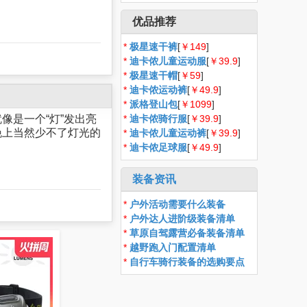
优品推荐
*
极星速干裤
[
￥149
]
*
迪卡侬儿童运动服
[
￥39.9
]
*
极星速干帽
[
￥59
]
*
迪卡侬运动裤
[
￥49.9
]
*
派格登山包
[
￥1099
]
像是一个“灯”发出亮
*
迪卡侬骑行服
[
￥39.9
]
晚上当然少不了灯光的
*
迪卡侬儿童运动裤
[
￥39.9
]
*
迪卡侬足球服
[
￥49.9
]
装备资讯
*
户外活动需要什么装备
*
户外达人进阶级装备清单
*
草原自驾露营必备装备清单
*
越野跑入门配置清单
*
自行车骑行装备的选购要点