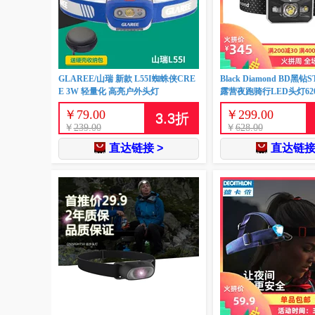
GLAREE/山瑞 新款 L55I蜘蛛侠CRE
Black Diamond BD黑
E 3W 轻量化 高亮户外头灯
露营夜跑骑行LED头灯620
￥
79.00
￥
299.00
3.3
折
￥
239.00
￥
628.00
直达链接 >
直达链接