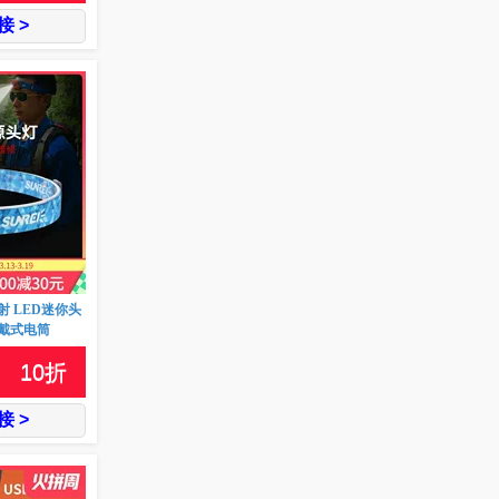
 >
 LED迷你头
戴式电筒
10
折
 >