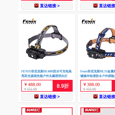
直达链接 >
直达链接
FENIX菲尼克斯HL60R防水可充电高
Fenix菲尼克斯HL55金
亮双光源高性能户外头戴照明头灯
键操作轻便防水户外探险
￥
488.00
￥
388.00
8.9
折
￥
551.00
￥
433.00
直达链接 >
直达链接