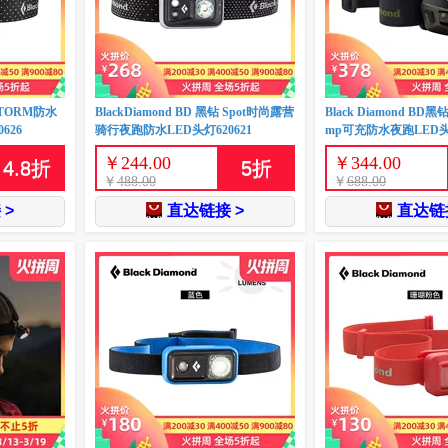
钻STORM防水
BlackDiamond BD 黑钻 Spot时尚露营
Black Diamond BD黑钻R
626
骑行夜跑防水LED头灯620621
mp可充防水夜跑LED头灯
￥
244.00
￥
344.00
4.8
折
5
折
￥
488.00
￥
688.00
 >
直达链接 >
直达链接