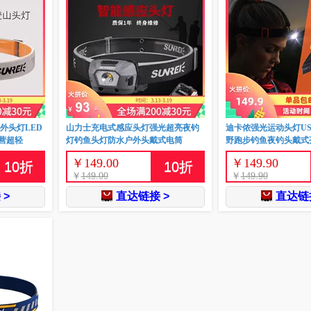
户外头灯LED
山力士充电式感应头灯强光超亮夜钓
迪卡侬强光运动头灯U
营超轻
灯钓鱼头灯防水户外头戴式电筒
野跑步钓鱼夜钓头戴式亮
￥
149.00
￥
149.90
10
折
10
折
￥
149.00
￥
149.90
 >
直达链接 >
直达链接