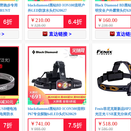
越野跑步专用
blackdiamond黑钻BD ION100流明户
Black Diamond BD
RUNT
外LED防泼水头灯620627
明安全户外露营头灯620
￥
210.00
￥
160.00
6
折
6.4
折
￥
328.00
￥
238.00
 >
直达链接 >
直达链接
USB锂电池
blackdiamond黑钻BD ICON500流明I
Fenix菲尼克斯新品HP2
手电筒防水
P67专业探险bdLED头灯620629
光泛光 USB直充分体
￥
741.00
￥
518.00
7
折
7.5
折
￥
988.00
￥
586.00