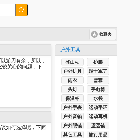
收藏夹
户外工具
可以游刃有余，所以，
登山杖
护膝
比较关心的问题，下
户外炉具
瑞士军刀
雨衣
雪套
头灯
手电筒
保温杯
水袋
户外手表
运动手环
户外音箱
运动耳机
户外眼镜
望远镜
品该如何选择呢，下面
其它工具
旅行用品