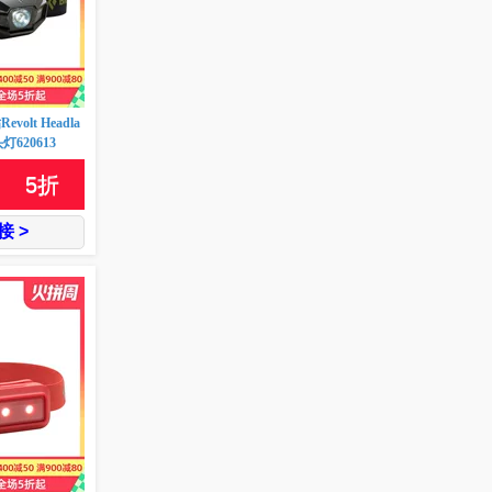
evolt Headla
620613
5
折
 >