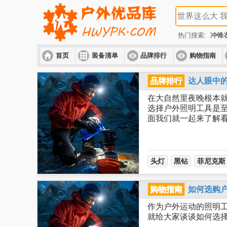
热门搜索:
冲锋
首页
装备清单
品牌排行
购物指南
品牌排行
达人眼中
在大自然里夜晚根本
选择户外照明工具是至
面我们就一起来了解
头灯
黑钻
菲尼克斯
购物指南
如何选购
作为户外运动的照明
就给大家谈谈如何选