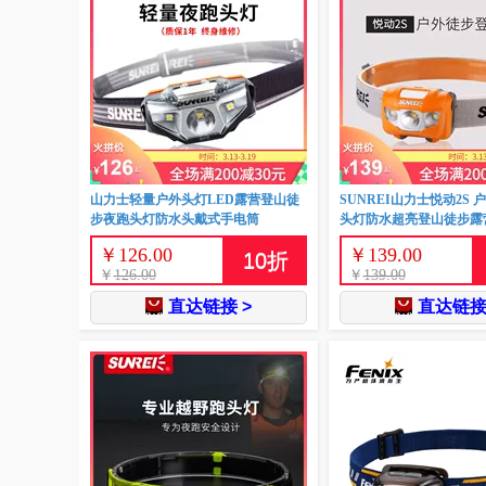
山力士轻量户外头灯LED露营登山徒
SUNREI山力士悦动2S 
步夜跑头灯防水头戴式手电筒
头灯防水超亮登山徒步露
￥
126.00
￥
139.00
10
折
￥
126.00
￥
139.00
直达链接 >
直达链接