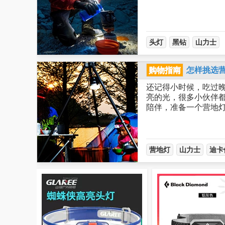
头灯
黑钻
山力士
购物指南
怎样挑选
还记得小时候，吃过晚
亮的光，很多小伙伴
陪伴，准备一个营地
营地灯
山力士
迪卡