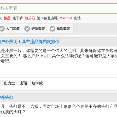
衣
极星
速干裤
凯乐石
迪卡侬登山鞋
Marmot
山浩
入门套装
进阶套装
高端套装
的户外照明工具主流品牌档次排位
就是漆黑一片，你需要的是一个强大的照明工具来确保你在夜晚
关重要的！ 那么户外照明工具什么品牌好呢？这可能都是大家
看看吧。
山力士
山瑞
迪卡侬
户外头灯
工具，头灯是不二选择，面对市场上形形色色参差不齐的头灯产
择优质的头灯？