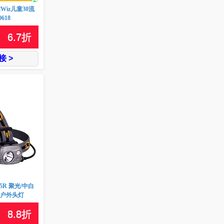
黑钻Wiz儿童30流
618
6.7
折
 >
5R 聚光/中白
式户外头灯
8.8
折