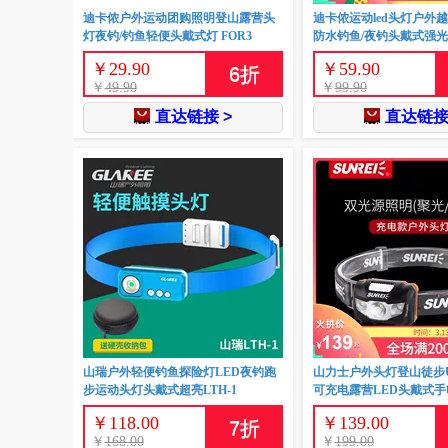
迪卡侬户外运动团购照明登山露营头
迪卡侬运动led头灯户外
灯夜钓/钓鱼轻便头戴式灯 FOR3
防水钓鱼/夜钓头戴式强光
￥
29.90
￥
59.90
6
折
￥
49.90
￥
99.90
直达链接 >
直达链接
山瑞户外轻便钓鱼探险灯LED夜钓跑
山力士户外头灯登山徒步
步运动头灯头戴式超亮LTH-1
可充电露营LED头戴式
￥
118.00
￥
139.00
7
折
￥
168.00
￥
199.00