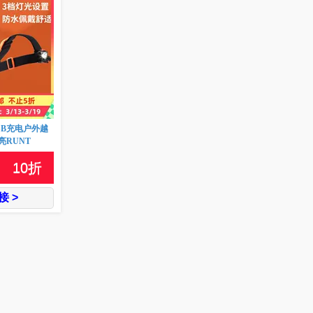
SB充电户外越
RUNT
10
折
 >