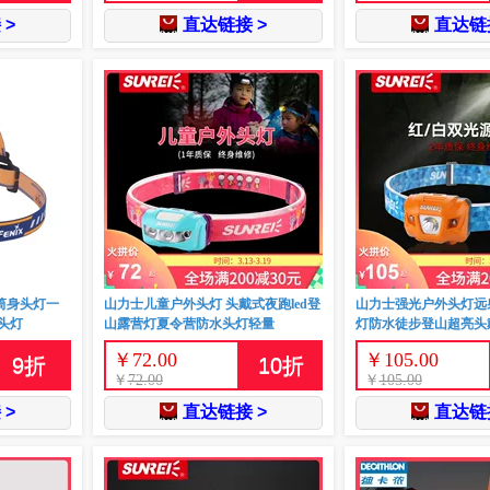
 >
直达链接 >
直达链接
属筒身头灯一
山力士儿童户外头灯 头戴式夜跑led登
山力士强光户外头灯远射
头灯
山露营灯夏令营防水头灯轻量
灯防水徒步登山超亮头
￥
72.00
￥
105.00
9
折
10
折
￥
72.00
￥
105.00
 >
直达链接 >
直达链接