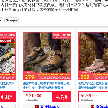
而内衬一般由人造材料或软皮做成。与我们日常穿的运动鞋有很
体工程学而设计的鞋款，这样的鞋子穿一段时间
a
Scarpa
女防滑户外
骆驼户外登山鞋春季防滑耐磨男士徒
骆驼户外登山鞋男女春
春季
步鞋牛皮户外鞋运动男鞋新款潮
野鞋春游低帮牛皮耐磨
￥
319.00
￥
249.00
4.1
折
4.7
折
￥
679.00
￥
498.00
 >
直达链接 >
直达链接