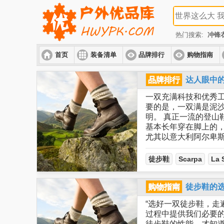
热门搜索:
冲锋
首页
装备清单
品牌排行
购物指南
品牌排行
达人眼中
一双充满科技和优秀
要的是，一双满是泥沙
明。 真正一流的登山
基本长年穿在脚上的
尤其以意大利阿尔卑斯山区
徒步鞋
Scarpa
La 
购物指南
徒步鞋的
“选好一双徒步鞋，走
过程中提供我们必要的
徒步鞋的性能，才知