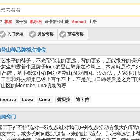
衣
极星
速干裤
凯乐石
迪卡侬登山鞋
Marmot
山浩
入门套装
进阶套装
高端套装
的登山鞋品牌档次排位
工艺水平的鞋子，不光帮你走的更远，背的更多，还能很好的保
灰尘却露着牛逼牌子logo的登山鞋穿在你脚上，本身就是你户
鞋品牌，基本都集中在阿尔卑斯山周边诸国。没办法，人家推开
，工艺和科技积累已经上百年不止，不是美加日韩等后起之秀可
的Montebelluna镇最为著
Sportiva
Lowa
Crispi
赞贝拉
迪卡侬
选购窍门
遍天下都不怕”选对一双徒步鞋对我们户外徒步活动有很大的帮
支撑力，减少长时间跋涉遗留下来的腿部疲劳。那怎样选徒步鞋
道怎么选徒步鞋。徒步鞋主要由鞋帮、内底、鞋底组成。鞋面一