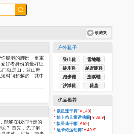
收藏夹
户外鞋子
护你脆弱的脚部，更重
登山鞋
雪地靴
外爱好者身份的最好证
徒步鞋
越野跑鞋
后门就是山，登山鞋
以短时间超越的，其中
跑步鞋
溯溪鞋
沙滩鞋
鞋垫
优品推荐
*
极星速干裤
[
￥149
]
*
迪卡侬儿童运动服
[
￥39.9
]
助，能够在我们行走的
*
极星速干帽
[
￥59
]
呢？ 首先，先了解
*
迪卡侬运动裤
[
￥49.9
]
般是皮革、尼龙，或者