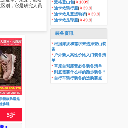
*
派格登山包
[
￥1099
]
大区别，它是研究人员
*
迪卡侬骑行服
[
￥39.9
]
*
迪卡侬儿童运动裤
[
￥39.9
]
*
迪卡侬足球服
[
￥49.9
]
装备资讯
*
根据海拔和需求来选择登山装
备
*
户外新人高性价比入门装备清
单
*
草原自驾露营必备装备清单
*
到底需要什么样的跑步装备？
*
自行车骑行装备的选购要点
季新款防滑越
徒步鞋
5
折
 >