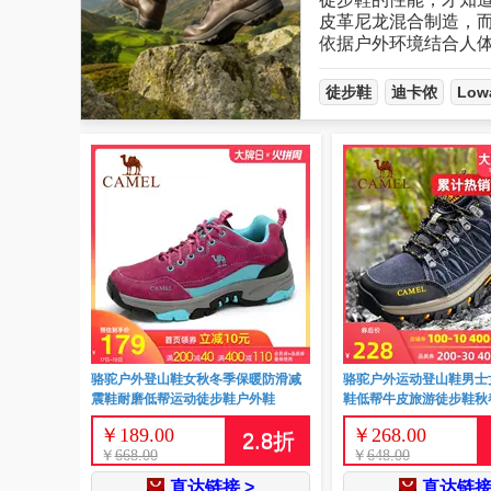
皮革尼龙混合制造，
依据户外环境结合人
徒步鞋
迪卡侬
Low
骆驼户外登山鞋女秋冬季保暖防滑减
骆驼户外运动登山鞋男士
震鞋耐磨低帮运动徒步鞋户外鞋
鞋低帮牛皮旅游徒步鞋秋
￥
189.00
￥
268.00
2.8
折
￥
668.00
￥
648.00
直达链接 >
直达链接