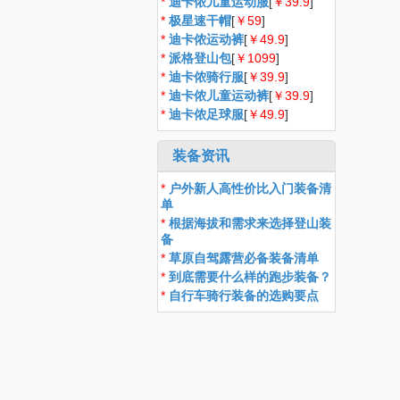
*
迪卡侬儿童运动服
[
￥39.9
]
*
极星速干帽
[
￥59
]
*
迪卡侬运动裤
[
￥49.9
]
*
派格登山包
[
￥1099
]
*
迪卡侬骑行服
[
￥39.9
]
*
迪卡侬儿童运动裤
[
￥39.9
]
*
迪卡侬足球服
[
￥49.9
]
装备资讯
*
户外新人高性价比入门装备清
单
*
根据海拔和需求来选择登山装
备
*
草原自驾露营必备装备清单
*
到底需要什么样的跑步装备？
*
自行车骑行装备的选购要点