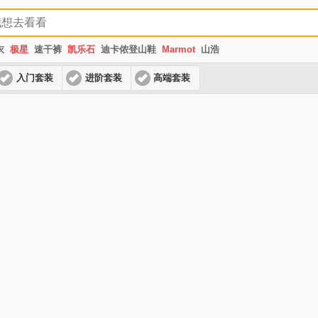
衣
极星
速干裤
凯乐石
迪卡侬登山鞋
Marmot
山浩
入门套装
进阶套装
高端套装