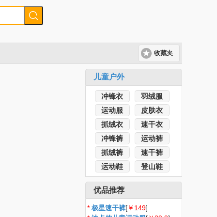
收藏夹
儿童户外
冲锋衣
羽绒服
运动服
皮肤衣
抓绒衣
速干衣
冲锋裤
运动裤
抓绒裤
速干裤
运动鞋
登山鞋
优品推荐
*
极星速干裤
[
￥149
]