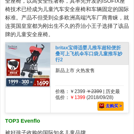
全座椅，以高安全性著称，其率先开发的ISOFIX座
椅技术已经成为儿童汽车安全座椅和车辆固定的国际
标准。产品不但受到众多欧洲高端汽车厂商青睐，就
连英国皇室都为刚出生不久的乔治小王子选择了该品
牌的儿童安全座椅。
britax宝得适婴儿推车超轻便折
叠可上飞机伞车口袋儿童推车妙
行2
新品上市 火热发售
价格：￥2399
￥2399
| 历史最
低价：
￥1399
(2018/09/28)
去购买 >
TOP3 Evenflo
被好孩子收购的国际知名儿童品牌