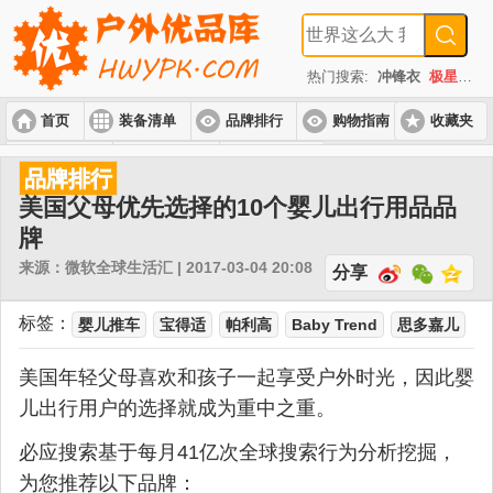
热门搜索:
冲锋衣
极星
速
首页
装备清单
品牌排行
购物指南
收藏夹
入门套装
进阶套装
高端套装
品牌排行
美国父母优先选择的10个婴儿出行用品品
牌
来源：微软全球生活汇 | 2017-03-04 20:08
分享
标签：
婴儿推车
宝得适
帕利高
Baby Trend
思多嘉儿
美国年轻父母喜欢和孩子一起享受户外时光，因此婴
儿出行用户的选择就成为重中之重。
必应搜索基于每月41亿次全球搜索行为分析挖掘，
为您推荐以下品牌：