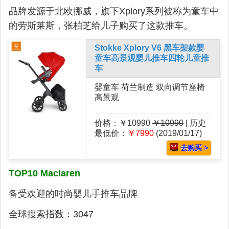
品牌发源于北欧挪威，旗下Xplory系列被称为童车中
的劳斯莱斯，张柏芝给儿子购买了这款推车。
Stokke Xplory V6 黑车架款婴
童车高景观婴儿推车四轮儿童推
车
婴童车 荷兰制造 双向调节座椅
高景观
价格：￥10990
￥10990
| 历史
最低价：
￥7990
(2019/01/17)
去购买 >
TOP10 Maclaren
备受欢迎的时尚婴儿手推车品牌
全球搜索指数：3047