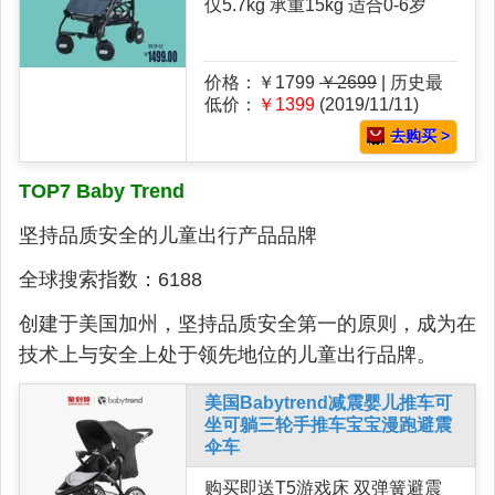
仅5.7kg 承重15kg 适合0-6岁
价格：￥1799
￥2699
| 历史最
低价：
￥1399
(2019/11/11)
去购买 >
TOP7 Baby Trend
坚持品质安全的儿童出行产品品牌
全球搜索指数：6188
创建于美国加州，坚持品质安全第一的原则，成为在
技术上与安全上处于领先地位的儿童出行品牌。
美国Babytrend减震婴儿推车可
坐可躺三轮手推车宝宝漫跑避震
伞车
购买即送T5游戏床 双弹簧避震