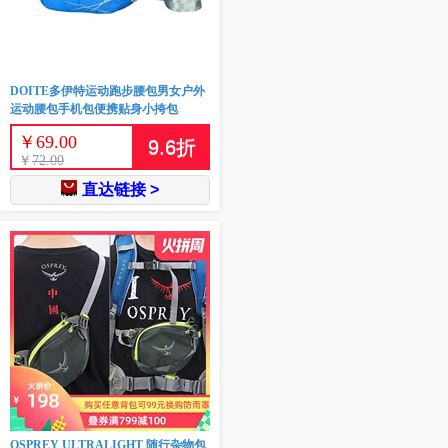
DOITE多伊特运动跑步腰包男女户外
运动腰包手机包便携贴身小挎包
￥
69.00
9.6
折
￥
72.00
直达链接 >
OSPREY ULTRALIGHT 随行杂物包