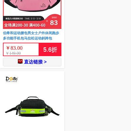
伯希和运动腰包男女士户外休闲跑步
多功能手机包马拉松运动斜跨包
￥
83.00
5.6
折
￥
149.00
直达链接 >