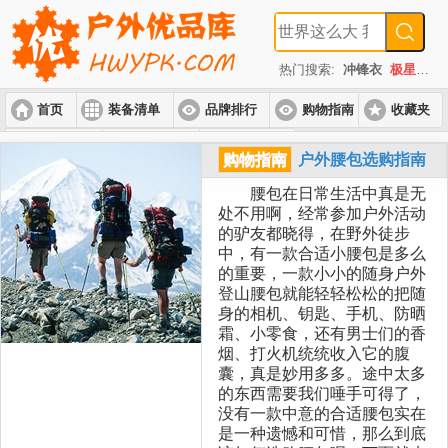
热门搜索:
冲锋衣
极星
速
首页
装备清单
品牌排行
购物指南
收藏夹
入门套装
进阶套装
高端套装
购物指南
户外腰包选购指南
腰包在日常生活中真是无
处不用啊，经常参加户外活动
的驴友都晓得，在野外徒步
中，有一款合适小腰包是多么
的重要，一款小小的随身户外
登山腰包就能轻轻松松的把随
身的相机、钥匙、手机、防晒
霜、小零食，还有男士们的香
烟、打火机统统收入它的腹
囊，真是妙用多多。途中太多
的东西需要我们唾手可得了，
没有一款中意的合适腰包实在
是一种遗憾和可惜，那么到底