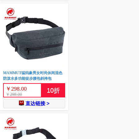
MAMMUT猛犸象男女时尚休闲混色
防泼水多功能徒步腰包斜挎包
￥
298.00
10
折
￥
298.00
直达链接 >