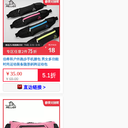
伯希和户外跑步手机腰包 男女多功能
时尚运动装备隐形斜跨运动包
￥
35.00
5.1
折
￥
69.00
直达链接 >