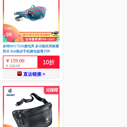
多特DEUTER腰包男 多功能实用耐磨
防水 Belt跑步手机腰包超薄户外
￥
159.00
10
折
￥
159.00
直达链接 >