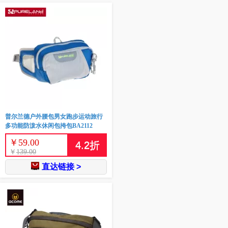
普尔兰德户外腰包男女跑步运动旅行
多功能防泼水休闲包挎包BA2112
￥
59.00
4.2
折
￥
139.00
直达链接 >