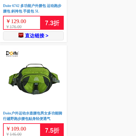
Doite 6742 多功能户外腰包 运动跑步
腰包 斜挎包 手提包 5L
￥
129.00
7.3
折
￥
176.00
直达链接 >
Doite户外运动水壶腰包男女多功能骑
行越野跑步腰包贴身轻便透气
￥
109.00
7.5
折
￥
146.00