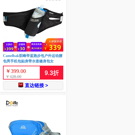
Camelbak驼峰帝蓝跑步包户外运动腰
包男手机包贴身带水壶健身包女
￥
399.00
9.3
折
￥
428.00
直达链接 >