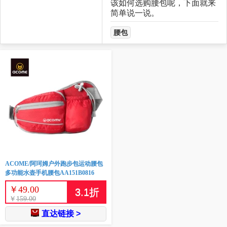
该如何选购腰包呢，下面就来
简单说一说。
腰包
ACOME/阿珂姆户外跑步包运动腰包
多功能水壶手机腰包AA151B0816
￥
49.00
3.1
折
￥
159.00
直达链接 >