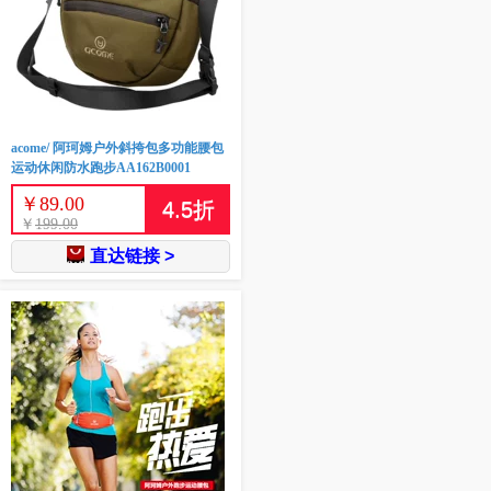
acome/ 阿珂姆户外斜挎包多功能腰包
运动休闲防水跑步AA162B0001
￥
89.00
4.5
折
￥
199.00
直达链接 >