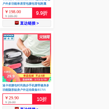
户外多功能单肩背包腰包背包附属
￥
198.00
9.9
折
￥
199.00
直达链接 >
迪卡侬腰包时尚跑步手机腰带健身多
功能隐形贴身户外运动装备RUNS
￥
29.90
10
折
￥
29.90