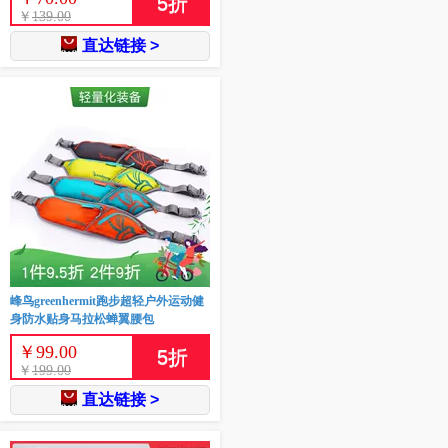
5
折
￥
139.00
直达链接 >
峰鸟greenhermit跑步超轻户外运动健
身防水贴身马拉松蝉翼腰包
￥
99.00
5
折
￥
199.00
直达链接 >