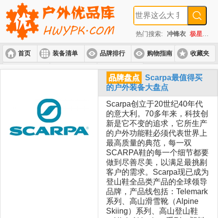
热门搜索:
冲锋衣
极星
速
首页
装备清单
品牌排行
购物指南
收藏夹
入门套装
进阶套装
高端套装
品牌盘点
Scarpa最值得买
的户外装备大盘点
Scarpa创立于20世纪40年代
的意大利。70多年来，科技创
新是它不变的追求，它所生产
的户外功能鞋必须代表世界上
最高质量的典范，每一双
SCARPA鞋的每一个细节都要
做到尽善尽美，以满足最挑剔
客户的需求。Scarpa现已成为
登山鞋全品类产品的全球领导
品牌，产品线包括：Telemark
系列、高山滑雪靴（Alpine
Skiing）系列、高山登山鞋