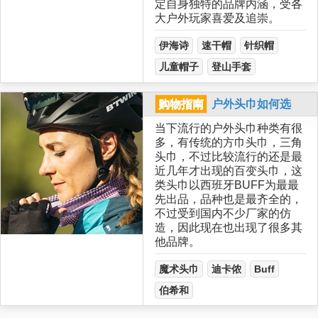
定自身独特的品牌内涵，受各
大户外玩家喜爱及追崇。
伊海诗
速干帽
针织帽
儿童帽子
登山手套
购物指南
户外头巾如何选
当下流行的户外头巾种类有很
多，有传统的方巾头巾，三角
头巾，不过比较流行的还是最
近几年才出现的百变头巾，这
类头巾以西班牙BUFF为最最
先出品，品种也是最齐全的，
不过受到国内不少厂家的仿
造，因此现在也出现了很多其
他品牌。
魔术头巾
迪卡侬
Buff
伯希和