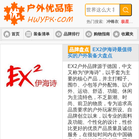
热门搜索:
冲锋衣
极星
速
首页
装备清单
品牌排行
购物指南
收藏夹
入门套装
进阶套装
高端套装
品牌盘点
EX2伊海诗最值得
买的户外装备大盘点
EX2户外品牌源于德国，中文
又称为“伊海诗”，以手套为主
要的核心产品，并主打帽子、
围巾、小包等户外配饰。以户
外、运动、舒适、功能、休闲
为主流特色，不乏新潮、时
尚、前卫的物质，专为追求高
品质要求的户外玩家所设。自
品牌创立以来，以专业的面料
及功能、个性化的设计，性价
比更好的优质产品质量及诚信
服务，在很短时间内在中国确