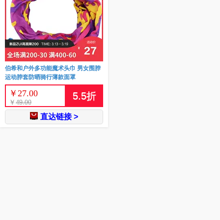
伯希和户外多功能魔术头巾 男女围脖
运动脖套防晒骑行薄款面罩
￥
27.00
5.5
折
￥
49.00
直达链接 >