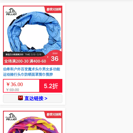
伯希和户外百变魔术头巾男女多功能
运动骑行头巾防晒面罩围巾围脖
￥
36.00
5.2
折
￥
69.00
直达链接 >