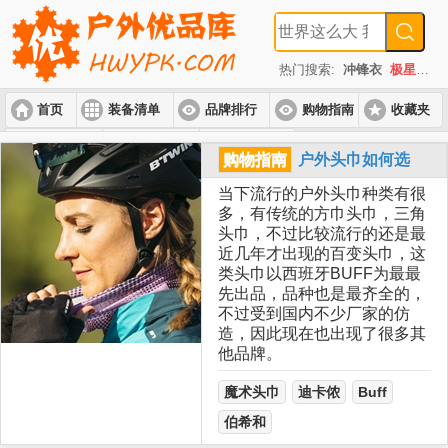
热门搜索:
冲锋衣
极星
速
首页
装备清单
品牌排行
购物指南
收藏夹
入门套装
进阶套装
高端套装
购物指南
户外头巾如何选
当下流行的户外头巾种类有很
多，有传统的方巾头巾，三角
头巾，不过比较流行的还是最
近几年才出现的百变头巾，这
类头巾以西班牙BUFF为最最
先出品，品种也是最齐全的，
不过受到国内不少厂家的仿
造，因此现在也出现了很多其
他品牌。
魔术头巾
迪卡侬
Buff
伯希和