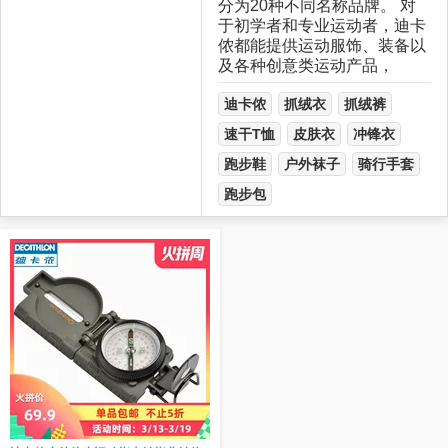
分为20种不同名称品牌。 对
于初学者和专业运动者，迪卡
侬都能提供运动服饰、装备以
及各种创意类运动产品，
迪卡侬
抓绒衣
抓绒裤
速干T恤
皮肤衣
冲锋衣
跑步鞋
户外袜子
骑行手套
跑步包