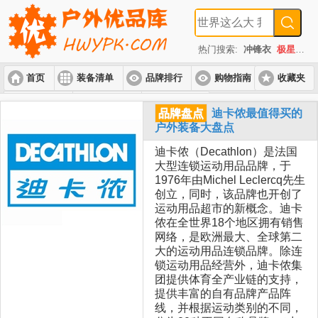
热门搜索:
冲锋衣
极星
速
首页
装备清单
品牌排行
购物指南
收藏夹
入门套装
进阶套装
高端套装
品牌盘点
迪卡侬最值得买的
户外装备大盘点
迪卡侬（Decathlon）是法国
大型连锁运动用品品牌，于
1976年由Michel Leclercq先生
创立，同时，该品牌也开创了
运动用品超市的新概念。迪卡
侬在全世界18个地区拥有销售
网络，是欧洲最大、全球第二
大的运动用品连锁品牌。除连
锁运动用品经营外，迪卡侬集
团提供体育全产业链的支持，
提供丰富的自有品牌产品阵
线，并根据运动类别的不同，