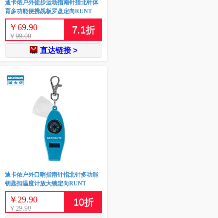
迪卡侬户外徒步运动指南针指北针体
育多功能便携觇板罗盘定向RUNT
￥
69.90
7.1
折
￥
99.00
直达链接 >
迪卡侬户外口哨指南针指北针多功能
钥匙扣温度计放大镜定向RUNT
￥
29.90
10
折
￥
29.90