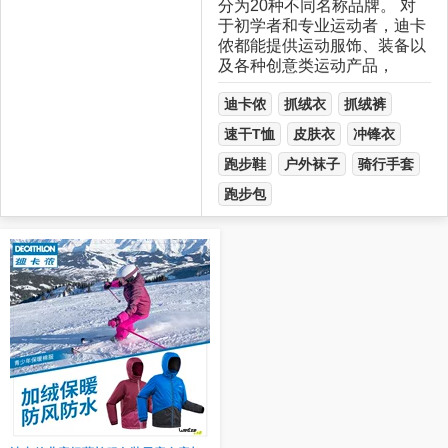
分为20种不同名称品牌。 对
于初学者和专业运动者，迪卡
侬都能提供运动服饰、装备以
及各种创意类运动产品，
迪卡侬
抓绒衣
抓绒裤
速干T恤
皮肤衣
冲锋衣
跑步鞋
户外袜子
骑行手套
跑步包