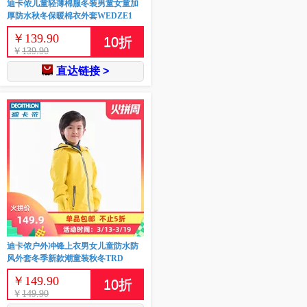
迪卡侬儿童轻薄棉服冬装男童女童加
厚防水秋冬保暖棉衣外套WEDZE1
￥
139.90
10
折
￥
139.90
直达链接 >
迪卡侬户外冲锋上衣男女儿童防水防
风外套冬季新款潮童装秋冬TRD
￥
149.90
10
折
￥
149.90