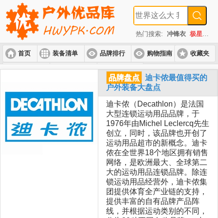
热门搜索:
冲锋衣
极星
速
首页
装备清单
品牌排行
购物指南
收藏夹
入门套装
进阶套装
高端套装
品牌盘点
迪卡侬最值得买的
户外装备大盘点
迪卡侬（Decathlon）是法国
大型连锁运动用品品牌，于
1976年由Michel Leclercq先生
创立，同时，该品牌也开创了
运动用品超市的新概念。迪卡
侬在全世界18个地区拥有销售
网络，是欧洲最大、全球第二
大的运动用品连锁品牌。除连
锁运动用品经营外，迪卡侬集
团提供体育全产业链的支持，
提供丰富的自有品牌产品阵
线，并根据运动类别的不同，