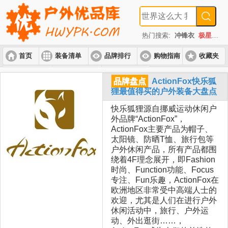
热门搜索:
冲锋衣
极星
速
首页
装备清单
品牌排行
购物指南
收藏夹
入门套装
进阶套装
高端套装
品牌盘点
ActionFox快乐狐
狸最值得买的户外装备大盘点
快乐狐狸源自挪威运动休闲户
外品牌“ActionFox”，
ActionFox主要产品为帽子、
太阳镜、防晒T恤、旅行包等
户外休闲产品，所有产品都围
绕着4F理念展开，即Fashion
时尚、Function功能、Focus
专注、Fun乐趣，ActionFox在
欧洲地区非常受中高端人士的
欢迎，尤其是人们在进行户外
休闲活动中，旅行、户外运
动、外出逛街……，