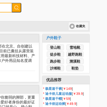
收藏夹
户外鞋子
部在北京。自创建以
登山鞋
雪地靴
，目前已囊括从露营装
徒步鞋
越野跑鞋
应用最新科技材料、产
市户外用品知名度调
跑步鞋
溯溪鞋
沙滩鞋
鞋垫
优品推荐
*
极星速干裤
[
￥149
]
*
迪卡侬儿童运动服
[
￥39.9
]
护你脆弱的脚部，更重
*
极星速干帽
[
￥59
]
外爱好者身份的最好证
*
迪卡侬运动裤
[
￥49.9
]
后门就是山，登山鞋