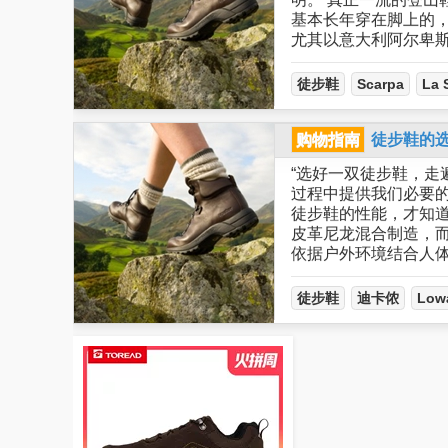
基本长年穿在脚上的
尤其以意大利阿尔卑斯山区
徒步鞋
Scarpa
La 
购物指南
徒步鞋的
“选好一双徒步鞋，走
过程中提供我们必要的
徒步鞋的性能，才知
皮革尼龙混合制造，
依据户外环境结合人
徒步鞋
迪卡侬
Low