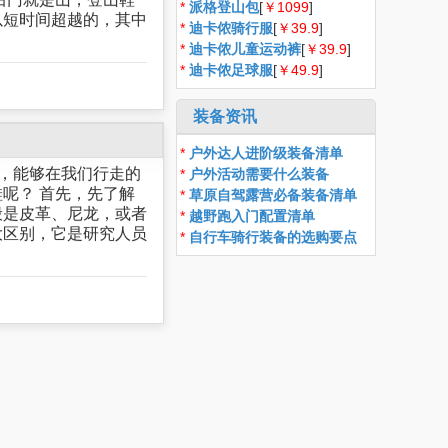
*
派格登山包
[
￥1099
]
以短时间超越的，其中
*
迪卡侬骑行服
[
￥39.9
]
*
迪卡侬儿童运动裤
[
￥39.9
]
*
迪卡侬足球服
[
￥49.9
]
装备资讯
*
户外达人进阶级装备清单
助，能够在我们行走的
*
户外活动需要什么装备
呢？ 首先，先了解
*
草原自驾露营必备装备清单
般是皮革、尼龙，或者
*
越野跑入门配置清单
大区别，它是研究人员
*
自行车骑行装备的选购要点