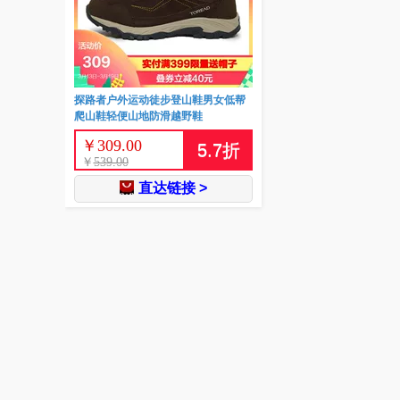
探路者户外运动徒步登山鞋男女低帮
爬山鞋轻便山地防滑越野鞋
￥
309.00
5.7
折
￥
539.00
直达链接 >