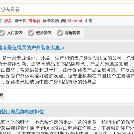
衣
极星
速干裤
凯乐石
迪卡侬登山鞋
Marmot
山浩
入门套装
进阶套装
高端套装
d探路者最值得买的户外装备大盘点
年，是一家专业设计、开发、生产和销售户外运动用品的公司，总
勇于持续创新、追求卓越品质”的品牌理念，产品系列迅速拓展
登山器材，常规供货超过千种。由于探路者产品品质可靠、广泛
而深受户外运动爱好者的欢迎。据专业机构在中国12个主要城
席，探路者已经成为中国户外用品市场的领导品
裤
的登山鞋品牌档次排位
工艺水平的鞋子，不光帮你走的更远，背的更多，还能很好的保
灰尘却露着牛逼牌子logo的登山鞋穿在你脚上，本身就是你户
鞋品牌，基本都集中在阿尔卑斯山周边诸国。没办法，人家推开