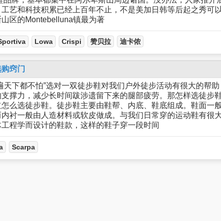
，工艺和科技积累已经上百年不止，不是美加日韩等后起之秀可
的Montebelluna镇最为著
Sportiva
Lowa
Crispi
赞贝拉
迪卡侬
选购窍门
遍天下都不怕”选对一双徒步鞋对我们户外徒步活动有很大的帮
支撑力，减少长时间跋涉遗留下来的腿部疲劳。那怎样选徒步鞋
道怎么选徒步鞋。徒步鞋主要由鞋帮、内底、鞋底组成。鞋面一
而内衬一般由人造材料或软皮做成。与我们日常穿的运动鞋有很
体工程学而设计的鞋款，这样的鞋子穿一段时间
a
Scarpa