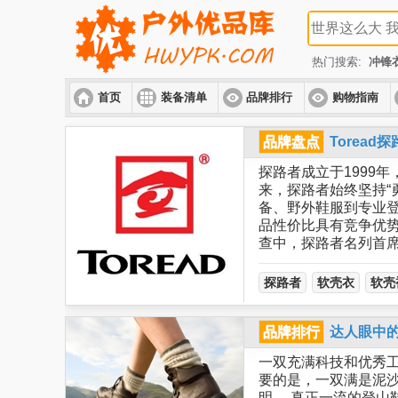
热门搜索:
冲锋
首页
装备清单
品牌排行
购物指南
品牌盘点
Torea
探路者成立于1999
来，探路者始终坚持“
备、野外鞋服到专业
品性价比具有竞争优势
查中，探路者名列首
探路者
软壳衣
软壳
品牌排行
达人眼中
一双充满科技和优秀
要的是，一双满是泥沙
明。 真正一流的登山