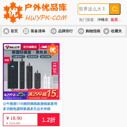
热门搜索:
冲锋衣
极星
速
首页
装备清单
品牌排行
购物指南
收藏夹
入门套装
进阶套装
高端套装
公牛插座USB插排插线板接线板家用
多功能电源转换器多孔位长米线
￥
18.90
1.2
折
￥
154.00