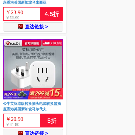
座香港英国新加坡马来西亚
￥
23.90
4.5
折
￥
53.00
直达链接 >
公牛英标港版转换插头电源转换器插
座香港英国新加坡马尔代夫
￥
20.90
5
折
￥
41.80
直达链接 >