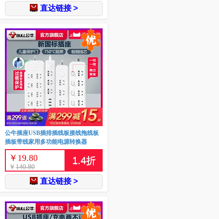
直达链接 >
公牛插座USB插排插线板接线拖线板
插板带线家用多功能电源转换器
￥
19.80
1.4
折
￥
140.80
直达链接 >