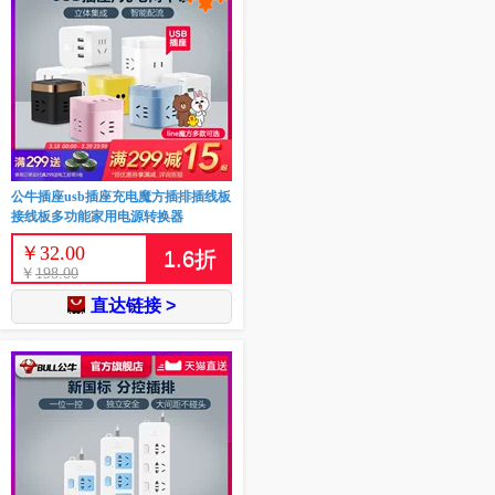
公牛插座usb插座充电魔方插排插线板
接线板多功能家用电源转换器
￥
32.00
1.6
折
￥
198.00
直达链接 >