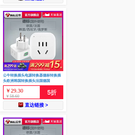
公牛转换插头电源转换器德标转换插
头欧洲韩国转换插头法国德国
￥
29.30
5
折
￥
58.60
直达链接 >