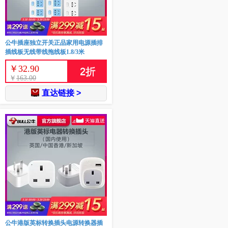
公牛插座独立开关正品家用电源插排
插线板无线带线拖线板1.8/3米
￥
32.90
2
折
￥
163.00
直达链接 >
公牛港版英标转换插头电源转换器插