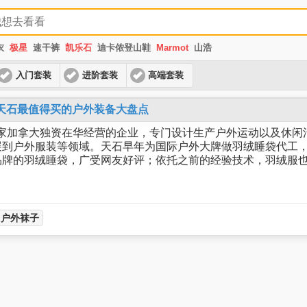
衣
极星
速干裤
凯乐石
迪卡侬登山鞋
Marmot
山浩
入门套装
进阶套装
高端套装
ock天石最值得买的户外装备大盘点
是一家加拿大独资在华经营的企业，专门设计生产户外运动以及休
展到户外服装等领域。天石早年为国际户外大牌做羽绒睡袋代工
品牌的羽绒睡袋，广受网友好评；依托之前的经验技术，羽绒服
户外袜子