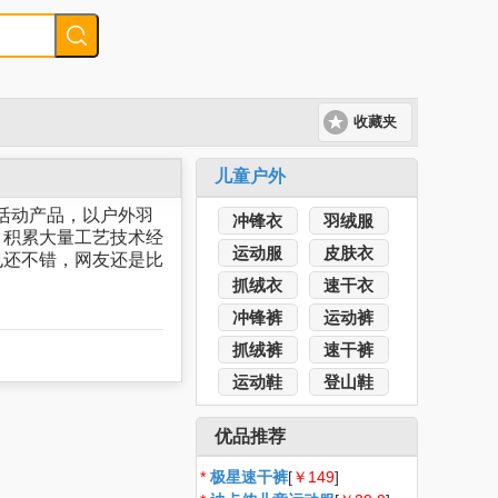
收藏夹
儿童户外
闲活动产品，以户外羽
冲锋衣
羽绒服
，积累大量工艺技术经
运动服
皮肤衣
也还不错，网友还是比
抓绒衣
速干衣
冲锋裤
运动裤
抓绒裤
速干裤
运动鞋
登山鞋
优品推荐
*
极星速干裤
[
￥149
]