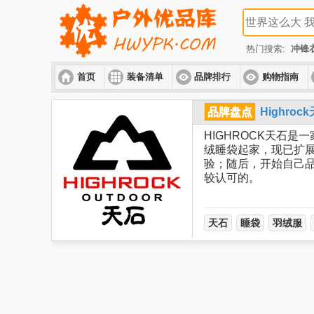
热门搜索:
冲锋
首页
装备清单
品牌排行
购物指南
品牌盘点
Highr
HIGHROCK天石
绒睡袋起家，现已扩
验；随后，开始自己
较认可的。
天石
睡袋
羽绒服