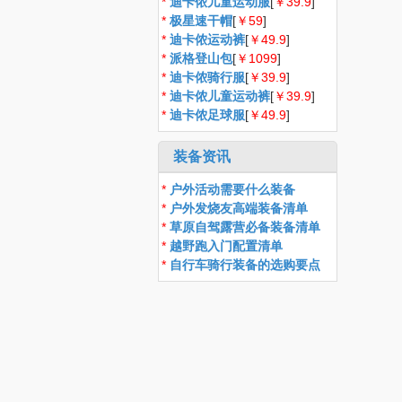
*
迪卡侬儿童运动服
[
￥39.9
]
*
极星速干帽
[
￥59
]
*
迪卡侬运动裤
[
￥49.9
]
*
派格登山包
[
￥1099
]
*
迪卡侬骑行服
[
￥39.9
]
*
迪卡侬儿童运动裤
[
￥39.9
]
*
迪卡侬足球服
[
￥49.9
]
装备资讯
*
户外活动需要什么装备
*
户外发烧友高端装备清单
*
草原自驾露营必备装备清单
*
越野跑入门配置清单
*
自行车骑行装备的选购要点