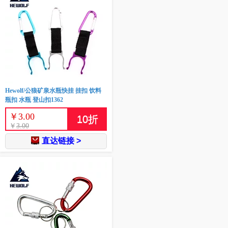
Hewolf/公狼矿泉水瓶快挂 挂扣 饮料
瓶扣 水瓶 登山扣1362
￥
3.00
10
折
￥
3.00
直达链接 >