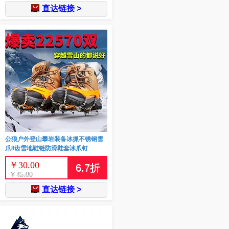
直达链接 >
公狼户外登山攀岩装备冰抓不锈钢雪
爪8齿雪地鞋链防滑鞋套冰爪钉
￥
30.00
6.7
折
￥
45.00
直达链接 >