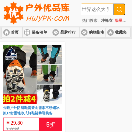
热门搜索:
冲锋衣
极星
速
首页
装备清单
品牌排行
购物指南
收藏夹
入门套装
进阶套装
高端套装
公狼户外防滑鞋套登山雪爪不锈钢冰
抓12齿雪地冰爪钉鞋链攀岩装备
￥
29.80
5
折
￥
59.60