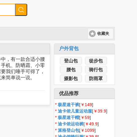
收藏夹
户外背包
中，有一款合适小腰
登山包
徒步包
、手机、防晒霜、小零
腰包
骑行包
需要我们唾手可得了，
就来简单说一说。
摄影包
防雨罩
优品推荐
*
极星速干裤
[
￥149
]
*
迪卡侬儿童运动服
[
￥39.9
]
*
极星速干帽
[
￥59
]
*
迪卡侬运动裤
[
￥49.9
]
*
派格登山包
[
￥1099
]
*
迪卡侬骑行服
[
￥39.9
]