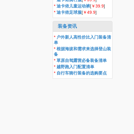
*
迪卡侬儿童运动裤
[
￥39.9
]
*
迪卡侬足球服
[
￥49.9
]
装备资讯
*
户外新人高性价比入门装备清
单
*
根据海拔和需求来选择登山装
备
*
草原自驾露营必备装备清单
*
越野跑入门配置清单
*
自行车骑行装备的选购要点