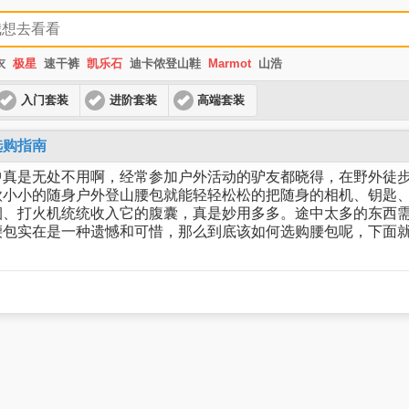
衣
极星
速干裤
凯乐石
迪卡侬登山鞋
Marmot
山浩
入门套装
进阶套装
高端套装
选购指南
是无处不用啊，经常参加户外活动的驴友都晓得，在野外徒步
款小小的随身户外登山腰包就能轻轻松松的把随身的相机、钥匙
烟、打火机统统收入它的腹囊，真是妙用多多。途中太多的东西
腰包实在是一种遗憾和可惜，那么到底该如何选购腰包呢，下面