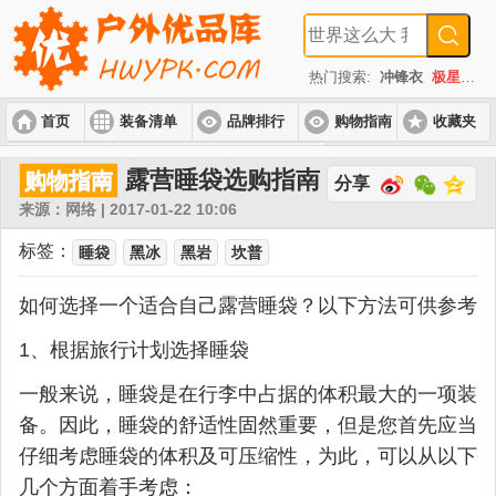
热门搜索:
冲锋衣
极星
速
首页
装备清单
品牌排行
购物指南
收藏夹
入门套装
进阶套装
高端套装
露营睡袋选购指南
购物指南
分享
来源：网络 | 2017-01-22 10:06
标签：
睡袋
黑冰
黑岩
坎普
如何选择一个适合自己露营睡袋？以下方法可供参考
1、根据旅行计划选择睡袋
一般来说，睡袋是在行李中占据的体积最大的一项装
备。因此，睡袋的舒适性固然重要，但是您首先应当
仔细考虑睡袋的体积及可压缩性，为此，可以从以下
几个方面着手考虑：