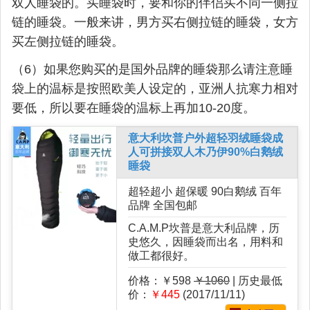
双人睡袋的。买睡袋时，要和你的伴侣买不同一侧拉
链的睡袋。一般来讲，男方买右侧拉链的睡袋，女方
买左侧拉链的睡袋。
（6）如果您购买的是国外品牌的睡袋那么请注意睡
袋上的温标是按照欧美人设定的，亚洲人抗寒力相对
要低，所以要在睡袋的温标上再加10-20度。
意大利坎普户外超轻羽绒睡袋成
人可拼接双人木乃伊90%白鹅绒
睡袋
超轻超小 超保暖 90白鹅绒 百年
品牌 全国包邮
C.A.M.P坎普是意大利品牌，历
史悠久，因睡袋而出名，用料和
做工都很好。
价格：￥598
￥1060
| 历史最低
价：
￥445
(2017/11/11)