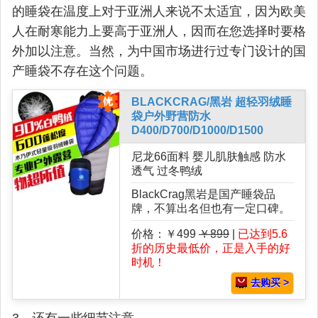
的睡袋在温度上对于亚洲人来说不太适宜，因为欧美
人在耐寒能力上要高于亚洲人，因而在您选择时要格
外加以注意。当然，为中国市场进行过专门设计的国
产睡袋不存在这个问题。
BLACKCRAG/黑岩 超轻羽绒睡
袋户外野营防水
D400/D700/D1000/D1500
尼龙66面料 婴儿肌肤触感 防水
透气 过冬鸭绒
BlackCrag黑岩是国产睡袋品
牌，不算出名但也有一定口碑。
价格：￥499
￥899
|
已达到5.6
折的历史最低价，正是入手的好
时机！
去购买 >
3、还有一些细节注意