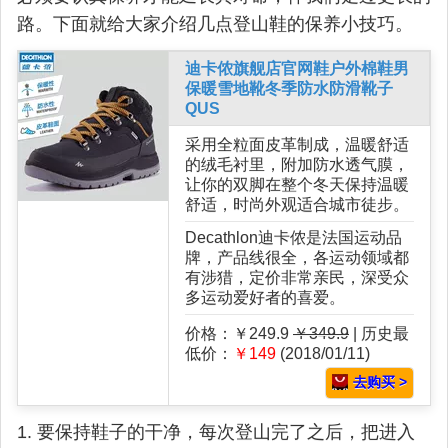
路。下面就给大家介绍几点登山鞋的保养小技巧。
迪卡侬旗舰店官网鞋户外棉鞋男
保暖雪地靴冬季防水防滑靴子
QUS
采用全粒面皮革制成，温暖舒适
的绒毛衬里，附加防水透气膜，
让你的双脚在整个冬天保持温暖
舒适，时尚外观适合城市徒步。
Decathlon迪卡侬是法国运动品
牌，产品线很全，各运动领域都
有涉猎，定价非常亲民，深受众
多运动爱好者的喜爱。
价格：￥249.9
￥349.9
| 历史最
低价：
￥149
(2018/01/11)
去购买 >
1. 要保持鞋子的干净，每次登山完了之后，把进入