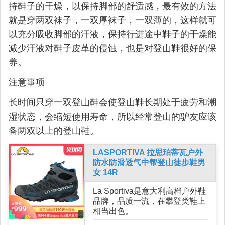
持鞋子的干燥，以保持脚部的舒适感，最有效的方法
就是穿两双袜子，一双厚袜子，一双薄的，这样就可
以充分吸收脚部的汗液，保持行进途中鞋子的干燥能
减少汗液对鞋子皮革的侵蚀，也是对登山鞋很好的保
养。
注意事项
​长时间只穿一双登山鞋会使登山鞋长期处于疲劳和潮
湿状态，会缩短使用寿命，所以经常登山的驴友应该
备两双以上的登山鞋。
LASPORTIVA 拉思珀蒂瓦户外
防水防滑透气中帮登山徒步鞋男
女 14R
La Sportiva是意大利高档户外鞋
品牌，品质一流，在攀登类鞋上
相当出色。