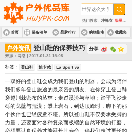
热门搜索:
冲锋衣
极星
速
首页
装备清单
品牌排行
购物指南
收藏夹
入门套装
进阶套装
高端套装
登山鞋的保养技巧
户外资讯
分享
来源：网络 | 2017-01-31 15:08
标签：
登山鞋
迪卡侬
La Sportiva
一双好的登山鞋会成为我们登山的利器，会成为陪伴
我们多年登山旅途的最亲密的朋友。在你穿上登山鞋
穿越荆棘密布的丛林；走过溪流与草地；踏平飞沙走
砾的戈壁与荒漠；攀上岩石，到达顶峰时，脚下的那
个伙伴也已经疲惫不堪。所以登山鞋不仅要承受脚的
力量，还要面对各种复杂而极端的自然环境的打磨，
必须要认真保养才能延长其寿命，伴我们走过更长的