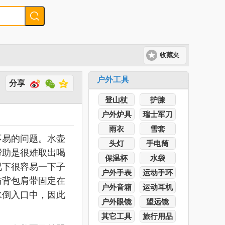
收藏夹
户外工具
分享
登山杖
护膝
户外炉具
瑞士军刀
雨衣
雪套
易的问题。水壶
头灯
手电筒
帮助是很难取出喝
保温杯
水袋
况下很容易一下子
户外手表
运动手环
与背包肩带固定在
户外音箱
运动耳机
水倒入口中，因此
户外眼镜
望远镜
其它工具
旅行用品