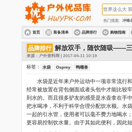
热门搜索:
冲锋
首页
装备清单
品牌排行
购物指南
解放双手，随饮随吸——
品牌排行
来源：户外资料网 | 2017-04-11 10:19
标签：
水袋
Osprey
鸭嘴兽
水袋是近年来户外运动中一项非常流行和方
经常被放置在背包侧面或者头包中才能比较
到水的。而且很多驴友的感受是水壶拿在手
把水喝净，不利于科学合理分配饮水额。水
一起的引水管，使用者可以毫不费力地喝水
更容易控制饮水量。由于其如此便利，因此