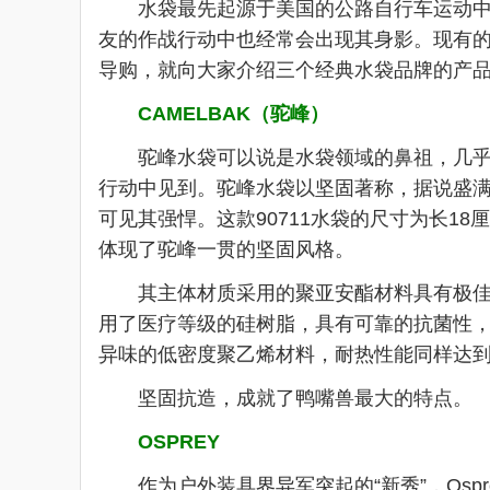
水袋最先起源于美国的公路自行车运动中，
友的作战行动中也经常会出现其身影。现有
导购，就向大家介绍三个经典水袋品牌的产
CAMELBAK（驼峰）
驼峰水袋可以说是水袋领域的鼻祖，几乎是
行动中见到。驼峰水袋以坚固著称，据说盛满
可见其强悍。这款90711水袋的尺寸为长18
体现了驼峰一贯的坚固风格。
其主体材质采用的聚亚安酯材料具有极佳的温
用了医疗等级的硅树脂，具有可靠的抗菌性
异味的低密度聚乙烯材料，耐热性能同样达到了
坚固抗造，成就了鸭嘴兽最大的特点。
OSPREY
作为户外装具界异军突起的“新秀”，Osp