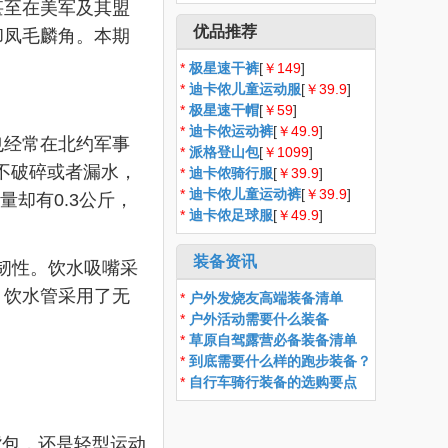
至在美军及其盟
优品推荐
却凤毛麟角。本期
*
极星速干裤
[
￥149
]
*
迪卡侬儿童运动服
[
￥39.9
]
*
极星速干帽
[
￥59
]
*
迪卡侬运动裤
[
￥49.9
]
经常在北约军事
*
派格登山包
[
￥1099
]
不破碎或者漏水，
*
迪卡侬骑行服
[
￥39.9
]
*
迪卡侬儿童运动裤
[
￥39.9
]
量却有0.3公斤，
*
迪卡侬足球服
[
￥49.9
]
装备资讯
韧性。饮水吸嘴采
。饮水管采用了无
*
户外发烧友高端装备清单
*
户外活动需要什么装备
*
草原自驾露营必备装备清单
*
到底需要什么样的跑步装备？
*
自行车骑行装备的选购要点
背包，还是轻型运动