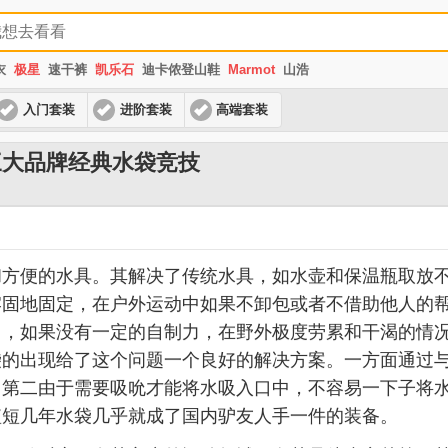
衣
极星
速干裤
凯乐石
迪卡侬登山鞋
Marmot
山浩
入门套装
进阶套装
高端套装
三大品牌经典水袋竞技
便的水具。其解决了传统水具，如水壶和保温瓶取放不
牢固地固定，在户外运动中如果不卸包或者不借助他人的
中，如果没有一定的自制力，在野外极度劳累和干渴的情
袋的出现给了这个问题一个良好的解决方案。一方面通过
；第二由于需要吸吮才能将水吸入口中，不容易一下子将
短短几年水袋几乎就成了国内驴友人手一件的装备。