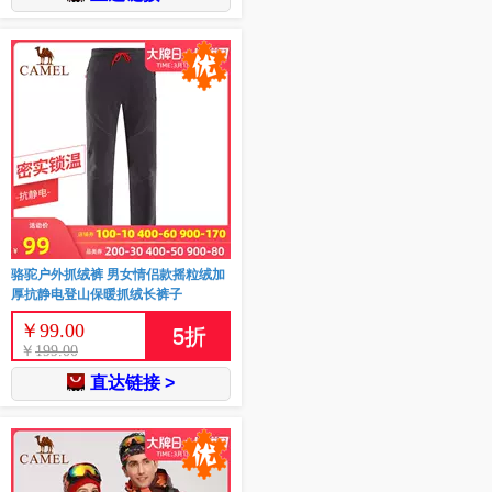
骆驼户外抓绒裤 男女情侣款摇粒绒加
厚抗静电登山保暖抓绒长裤子
￥
99.00
5
折
￥
199.00
直达链接 >