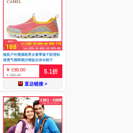
骆驼户外溯溪鞋男女春季速干防滑轻
便透气潮两栖沙滩徒步涉水鞋子
￥
198.00
5.1
折
￥
388.00
直达链接 >