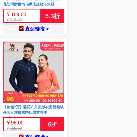
花防滑耐磨情侣厚底凉鞋涉水鞋
￥
169.00
5.3
折
￥
318.00
直达链接 >
【热销2万】骆驼户外抓绒衣男摇粒绒
外套女冲锋衣内胆绒衣春季
￥
96.00
6
折
￥
159.00