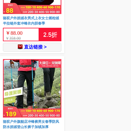
骆驼户外抓绒衣男式上衣女士摇粒绒
半拉链外套冲锋衣内胆春季
￥
88.00
2.5
折
￥
358.00
直达链接 >
骆驼户外旗舰店冲锋裤男女春季防风
防水抓绒登山长裤子加绒加厚