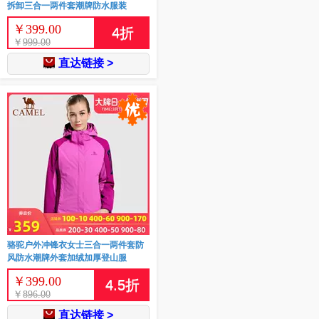
拆卸三合一两件套潮牌防水服装
￥
399.00
4
折
￥
999.00
直达链接 >
骆驼户外冲锋衣女士三合一两件套防
风防水潮牌外套加绒加厚登山服
￥
399.00
4.5
折
￥
896.00
直达链接 >