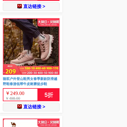
直达链接 >
骆驼户外登山鞋男女春季新款防滑越
野鞋春游低帮牛皮耐磨徒步鞋
￥
249.00
5
折
￥
498.00
直达链接 >