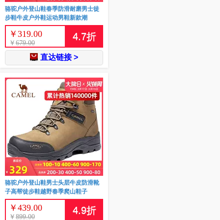
骆驼户外登山鞋春季防滑耐磨男士徒
步鞋牛皮户外鞋运动男鞋新款潮
￥
319.00
4.7
折
￥
679.00
直达链接 >
骆驼户外登山鞋男士头层牛皮防滑靴
子高帮徒步鞋越野春季爬山鞋子
￥
439.00
4.9
折
￥
899.00