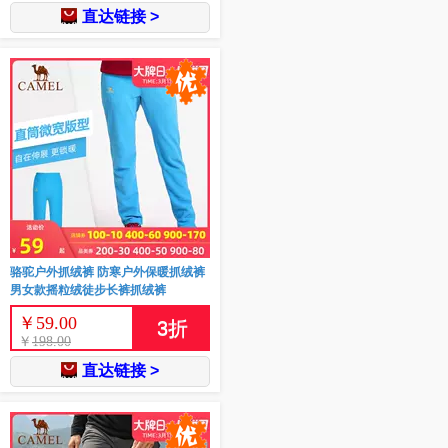
直达链接 >
骆驼户外抓绒裤 防寒户外保暖抓绒裤
男女款摇粒绒徒步长裤抓绒裤
￥
59.00
3
折
￥
198.00
直达链接 >