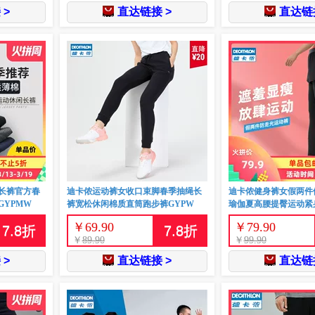
 >
直达链接 >
直达链接
长裤官方春
迪卡侬运动裤女收口束脚春季抽绳长
迪卡侬健身裤女假两件
YPMW
裤宽松休闲棉质直筒跑步裤GYPW
瑜伽夏高腰提臀运动紧身
￥
69.90
￥
79.90
7.8
折
7.8
折
￥
89.90
￥
99.90
 >
直达链接 >
直达链接