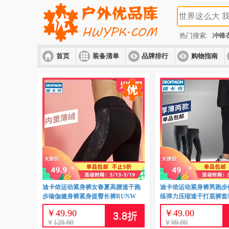
热门搜索:
冲锋
首页
装备清单
品牌排行
购物指南
迪卡侬运动紧身裤女春夏高腰速干跑
迪卡侬运动紧身裤男跑步
步瑜伽健身裤紧身提臀长裤RUNW
练弹力压缩速干打底裤套
￥
49.90
￥
49.00
3.8
折
￥
129.90
￥
99.90