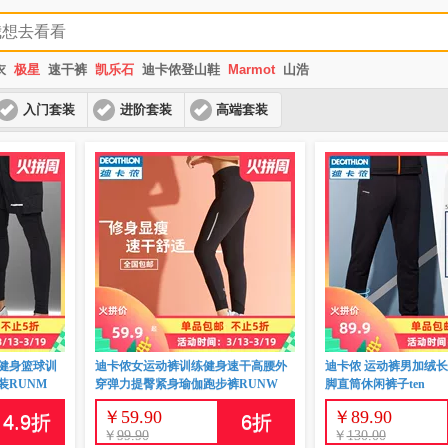
衣
极星
速干裤
凯乐石
迪卡侬登山鞋
Marmot
山浩
入门套装
进阶套装
高端套装
健身篮球训
迪卡侬女运动裤训练健身速干高腰外
迪卡侬 运动裤男加绒
装RUNM
穿弹力提臀紧身瑜伽跑步裤RUNW
脚直筒休闲裤子ten
￥
59.90
￥
89.90
4.9
折
6
折
￥
99.90
￥
130.00