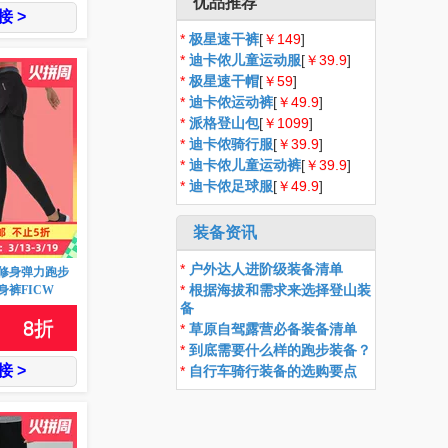
优品推荐
 >
*
极星速干裤
[
￥149
]
*
迪卡侬儿童运动服
[
￥39.9
]
*
极星速干帽
[
￥59
]
*
迪卡侬运动裤
[
￥49.9
]
*
派格登山包
[
￥1099
]
*
迪卡侬骑行服
[
￥39.9
]
*
迪卡侬儿童运动裤
[
￥39.9
]
*
迪卡侬足球服
[
￥49.9
]
装备资讯
*
户外达人进阶级装备清单
修身弹力跑步
*
根据海拔和需求来选择登山装
裤FICW
备
8
折
*
草原自驾露营必备装备清单
*
到底需要什么样的跑步装备？
 >
*
自行车骑行装备的选购要点