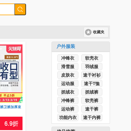
收藏夹
户外服装
冲锋衣
软壳衣
滑雪服
羽绒服
皮肤衣
速干衬衫
运动服
速干T恤
抓绒衣
抓绒裤
冲锋裤
软壳裤
长裤卫裤加厚束
运动裤
速干裤
功能内衣
速干内裤
6.9
折