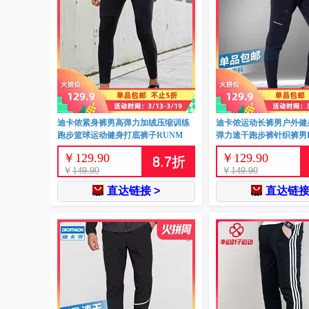
迪卡侬紧身裤男高弹力加绒压缩训练
迪卡侬运动长裤男户外健
跑步篮球运动健身打底裤子RUNM
弹力速干跑步裤针织裤男
￥
129.90
￥
129.90
8.7
折
￥
149.90
￥
149.90
直达链接 >
直达链接