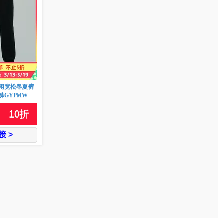
闲宽松春夏裤
裤GYPMW
10
折
 >