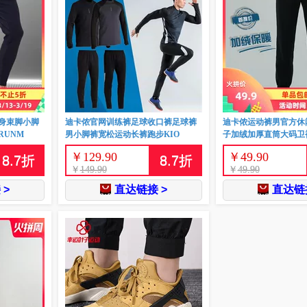
身束脚小脚
迪卡侬官网训练裤足球收口裤足球裤
迪卡侬运动裤男官方休
RUNM
男小脚裤宽松运动长裤跑步KIO
子加绒加厚直筒大码卫
￥
129.90
￥
49.90
8.7
折
8.7
折
￥
149.90
￥
49.90
 >
直达链接 >
直达链接