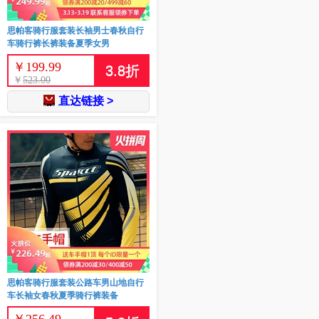
思帕客骑行服套装长袖男士春秋自行
车骑行裤长裤装备夏季女男
￥
199.99
3.8
折
￥
523.00
直达链接 >
思帕客骑行服套装公路车男山地自行
车长袖女春秋夏季骑行裤装备