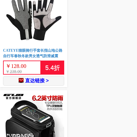
CATEYE猫眼骑行手套长指山地公路
自行车春秋冬款男女透气防滑减震
￥
128.00
5.4
折
￥
238.00
直达链接 >