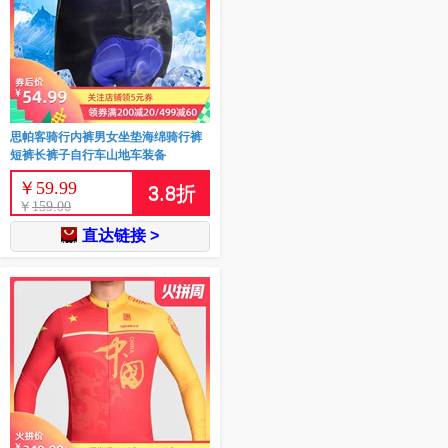
思帕客骑行内裤男女坐垫海绵骑行裤
短裤长裤子自行车山地车装备
￥
59.99
3.8
折
￥
159.00
直达链接 >