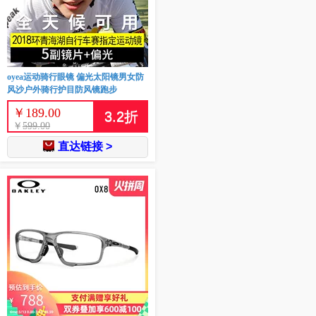
oyea运动骑行眼镜 偏光太阳镜男女防
风沙户外骑行护目防风镜跑步
￥
189.00
3.2
折
￥
599.00
直达链接 >