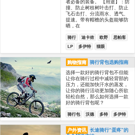
者必备的装备。 【用途】：防
撞、防止树枝树叶击打、防止
飞石击打、分流雨水、透气、
提速。带有帽檐的头盔能够防
晒，在
骑行
迪卡侬
欧野
思帕客
LP
多伊特
猫眼
购物指南
骑行背包选购指南
选择一款好的骑行背包不但能
让你在骑行过程中减轻背部的
压力，还能加快汗水的蒸发，
让你的骑行活动更加随心所欲
轻松自然，那么如何选择一款
好的骑行背包呢？
骑行包
沃德
多特
多伊特
户外资讯
长途骑行“蛋疼”的