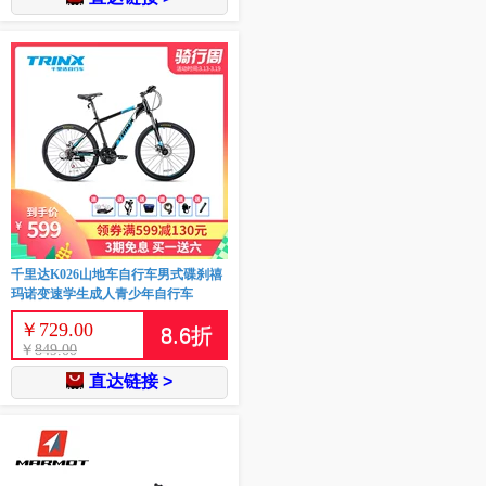
千里达K026山地车自行车男式碟刹禧
玛诺变速学生成人青少年自行车
￥
729.00
8.6
折
￥
849.00
直达链接 >