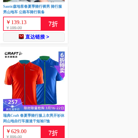
Santic森地客春夏季骑行裤男 骑行服
男山地车 公路车骑行装备
￥
139.13
7
折
￥
199.00
直达链接 >
瑞典Craft 春夏季骑行服上衣男开衫休
闲山地自行车服速干短袖T恤
￥
629.00
7
折
￥
899.00