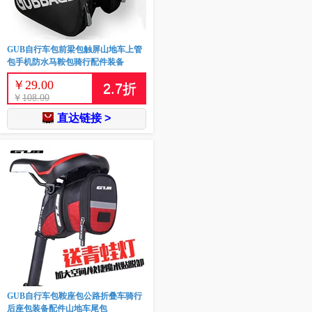
GUB自行车包前梁包触屏山地车上管
包手机防水马鞍包骑行配件装备
￥
29.00
2.7
折
￥
108.00
直达链接 >
GUB自行车包鞍座包公路折叠车骑行
后座包装备配件山地车尾包