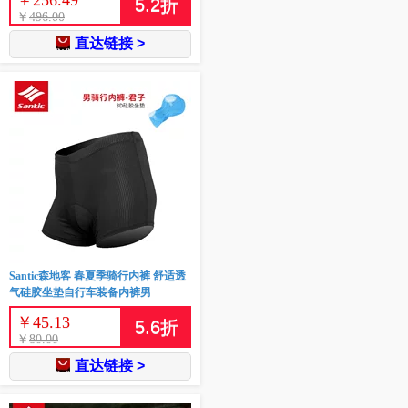
￥
256.49
5.2
折
￥
496.00
直达链接 >
Santic森地客 春夏季骑行内裤 舒适透
气硅胶坐垫自行车装备内裤男
￥
45.13
5.6
折
￥
80.00
直达链接 >