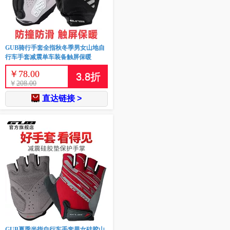
GUB骑行手套全指秋冬季男女山地自
行车手套减震单车装备触屏保暖
￥
78.00
3.8
折
￥
208.00
直达链接 >
GUB夏季半指自行车手套男女硅胶山