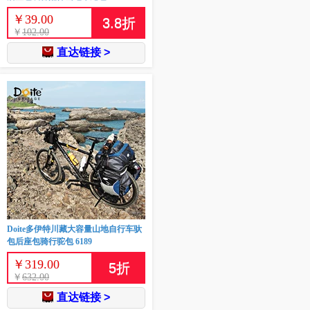
￥
39.00
3.8
折
￥
102.00
直达链接 >
Doite多伊特川藏大容量山地自行车驮
包后座包骑行驼包 6189
￥
319.00
5
折
￥
632.00
直达链接 >