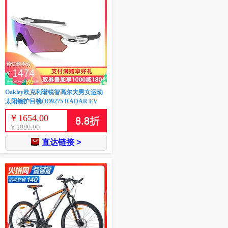
Oakley欧克利谱锐智高尔夫男女运动
太阳镜护目镜OO9275 RADAR EV
￥
1654.00
8.8
折
￥
1880.00
直达链接 >