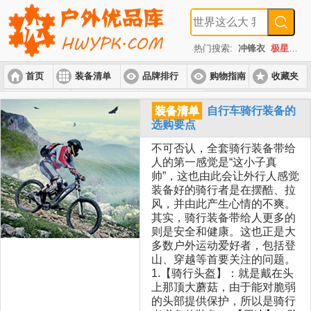
热门搜索:
冲锋衣
极星
速
首页
装备清单
品牌排行
购物指南
收藏夹
入门套装
进阶套装
高端套装
装备清单
自行车骑行装备的
选购要点
不可否认，全套骑行装备带给
人的第一感觉是“这小子真
帅”，这也由此会让外行人感觉
装备好的骑行者是在摆酷、拉
风，并由此产生心情的不爽。
其实，骑行装备带给人更多的
则是安全和健康。这也正是大
多数户外运动爱好者，包括登
山、穿越等首要关注的问题。
1.【骑行头盔】：就是戴在头
上那顶大蘑菇，由于能对脆弱
的头部提供保护，所以是骑行