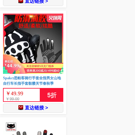
直达链接 >
Spakct思帕客骑行手套全指男女山地
自行车长指手套骷髅关节春秋季
￥
49.99
5
折
￥
99.00
直达链接 >