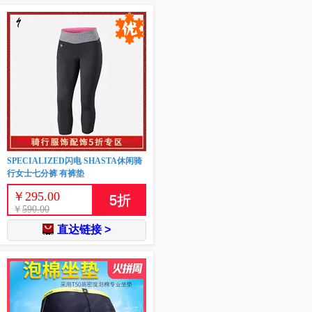
SPECIALIZED闪电 SHASTA休闲骑
行女士七分裤 有裤垫
￥
295.00
5
折
￥
590.00
直达链接 >