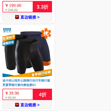
￥
199.00
3.3
折
￥
599.00
直达链接 >
迪卡侬山地车公路骑行自行车骑行服
男夏季骑行裤内裤短裤RC
￥
39.90
4
折
￥
99.90
直达链接 >