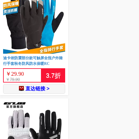
迪卡侬防震部分款可触屏全指户外骑
行手套秋冬防风防水保暖RC
￥
29.90
3.7
折
￥
79.90
直达链接 >