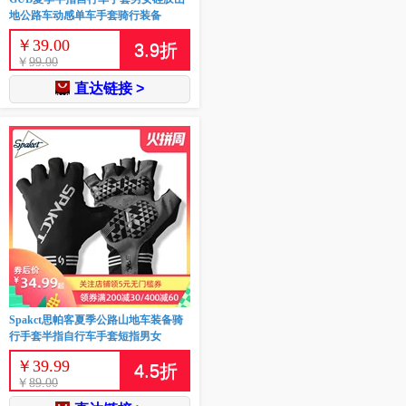
地公路车动感单车手套骑行装备
￥
39.00
3.9
折
￥
99.00
直达链接 >
Spakct思帕客夏季公路山地车装备骑
行手套半指自行车手套短指男女
￥
39.99
4.5
折
￥
89.00