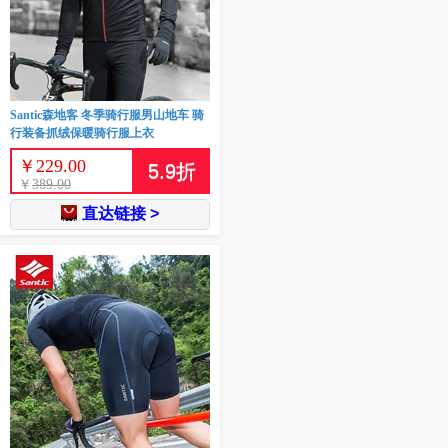
Santic森地客 冬季骑行服男山地车 骑
行装备抓绒保暖骑行服上衣
￥
229.00
5.9
折
￥
389.00
直达链接 >