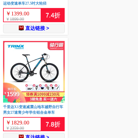
运动变速单车27.5吋大轮径
￥
1399.00
7.4
折
￥
1899.00
直达链接 >
千里达X1变速减震山地车越野自行车
男女27速青少年学生铝合金单车
￥
1829.00
7.8
折
￥
2359.00
直达链接 >