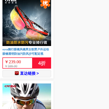
oyea骑行眼镜风镜男女欧野户外运动
眼镜透明防油污防风沙可配近视
￥
239.00
4
折
￥
599.00
直达链接 >