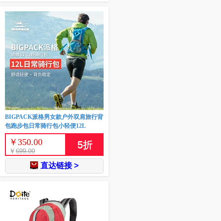
BIGPACK派格男女款户外双肩旅行背
包跑步包日常骑行包小轻便12L
￥
350.00
5
折
￥
699.00
直达链接 >