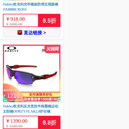
Oakley欧克利光学镜架防滑近视眼镜
OX8080CROSS
￥
918.00
8.5
折
￥
1080.00
直达链接 >
Oakley欧克利反光竞技半框墨镜运动
太阳镜OO9271 FLAK2.0护目镜
￥
1390.00
8.8
折
￥
1580.00