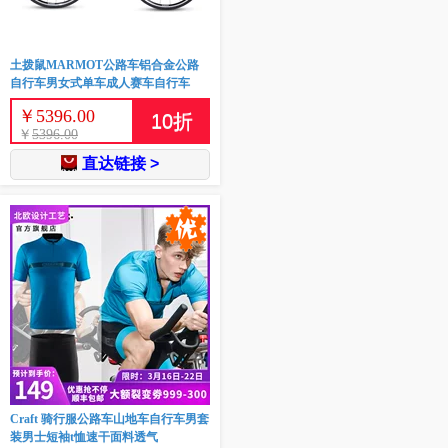
土拨鼠MARMOT公路车铝合金公路
自行车男女式单车成人赛车自行车
￥
5396.00
10
折
￥
5396.00
直达链接 >
Craft 骑行服公路车山地车自行车男套
装男士短袖t恤速干面料透气