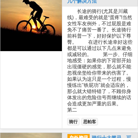
几个解决方法
长途的骑行(尤其是川藏
线)，最难受的就是“蛋疼”!当然
女性车友例外，不过屁股是难
免不了痛苦一番了。长途骑行
前科普一下，好好保护以下尊
臀。 在进行长途幸好这些
都是可以通过以下几点来避免
或减轻的。 第一步、仔细
地感受：如果你的下背部开始
出现僵硬的感觉，那么就不能
忽视坐垫给你带来的伤害了。
如果认为这只是一个过程，慢
慢练出"铁屁功"就会适应的，
那么就大错特错了，不顾你身
体发出的危险信号而继续的话
会造成更加严重的后果。
第二
骑行
思帕客
户外资讯
骑行十大禁忌，可