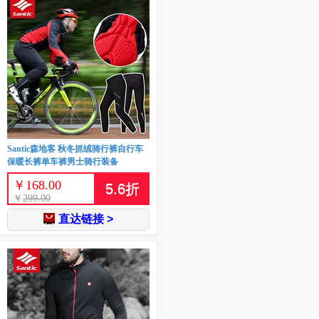
Santic森地客 秋冬抓绒骑行裤自行车
保暖长裤单车裤男士骑行装备
￥
168.00
5.6
折
￥
299.00
直达链接 >