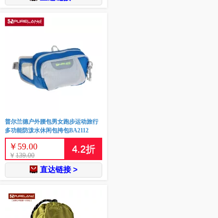
普尔兰德户外腰包男女跑步运动旅行
多功能防泼水休闲包挎包BA2112
￥
59.00
4.2
折
￥
139.00
直达链接 >