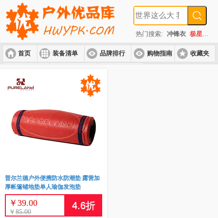
热门搜索:
冲锋衣
极星
速
首页
装备清单
品牌排行
购物指南
收藏夹
入门套装
进阶套装
高端套装
普尔兰德户外便携防水防潮垫 露营加
厚帐篷铺地垫单人瑜伽发泡垫
￥
39.00
4.6
折
￥
85.00