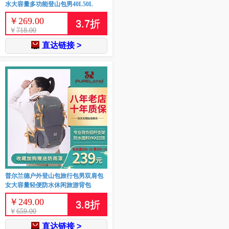
水大容量多功能登山包男40L50L
￥
269.00
3.7
折
￥
718.00
直达链接 >
普尔兰德户外登山包旅行包男双肩包
女大容量轻便防水休闲旅游背包
￥
249.00
3.8
折
￥
659.00
直达链接 >