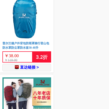
普尔兰德户外背包防雨罩骑行登山包
防水罩防尘罩防水套30-40升
￥
38.00
3.2
折
￥
119.00
直达链接 >