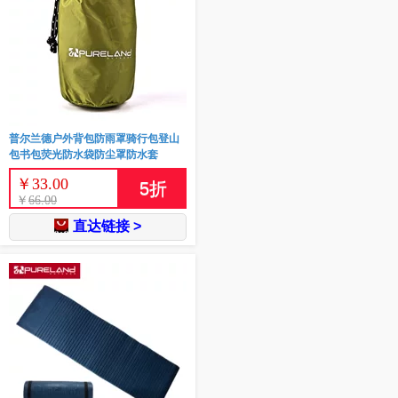
普尔兰德户外背包防雨罩骑行包登山
包书包荧光防水袋防尘罩防水套
￥
33.00
5
折
￥
66.00
直达链接 >