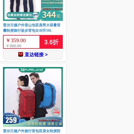
普尔兰德户外登山包双肩男大容量背
囊轻便旅行徒步背包女40升50L
￥
359.00
3.6
折
￥
999.00
直达链接 >
普尔兰德户外旅行背包双肩女轻便防