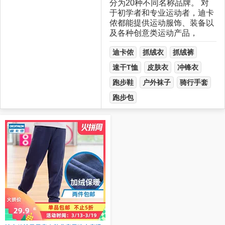
分为20种不同名称品牌。 对
于初学者和专业运动者，迪卡
侬都能提供运动服饰、装备以
及各种创意类运动产品，
迪卡侬
抓绒衣
抓绒裤
速干T恤
皮肤衣
冲锋衣
跑步鞋
户外袜子
骑行手套
跑步包