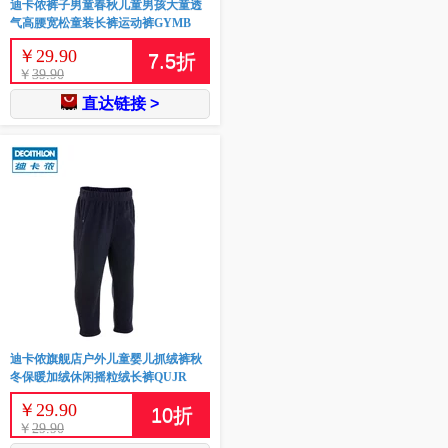
迪卡侬裤子男童春秋儿童男孩大童透
气高腰宽松童装长裤运动裤GYMB
￥
29.90
7.5
折
￥
39.90
直达链接 >
迪卡侬旗舰店户外儿童婴儿抓绒裤秋
冬保暖加绒休闲摇粒绒长裤QUJR
￥
29.90
10
折
￥
29.90