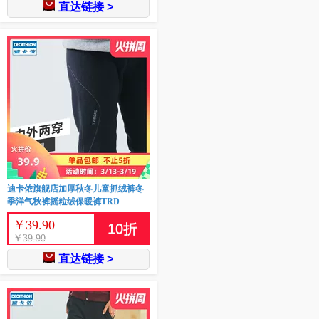
直达链接 >
迪卡侬旗舰店加厚秋冬儿童抓绒裤冬
季洋气秋裤摇粒绒保暖裤TRD
￥
39.90
10
折
￥
39.90
直达链接 >