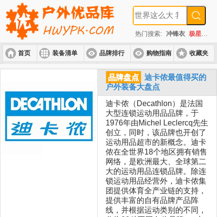
热门搜索:
冲锋衣
极星
速
首页
装备清单
品牌排行
购物指南
收藏夹
入门套装
进阶套装
高端套装
品牌盘点
迪卡侬最值得买的
户外装备大盘点
迪卡侬（Decathlon）是法国
大型连锁运动用品品牌，于
1976年由Michel Leclercq先生
创立，同时，该品牌也开创了
运动用品超市的新概念。迪卡
侬在全世界18个地区拥有销售
网络，是欧洲最大、全球第二
大的运动用品连锁品牌。除连
锁运动用品经营外，迪卡侬集
团提供体育全产业链的支持，
提供丰富的自有品牌产品阵
线，并根据运动类别的不同，