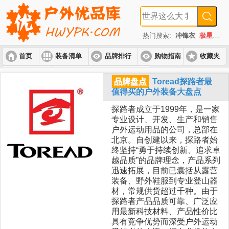
热门搜索:
冲锋衣
极星
速
首页
装备清单
品牌排行
购物指南
收藏夹
入门套装
进阶套装
高端套装
品牌盘点
Toread探路者最
值得买的户外装备大盘点
探路者成立于1999年，是一家
专业设计、开发、生产和销售
户外运动用品的公司，总部在
北京。自创建以来，探路者始
终坚持“勇于持续创新、追求卓
越品质”的品牌理念，产品系列
迅速拓展，目前已囊括从露营
装备、野外鞋服到专业登山器
材，常规供货超过千种。由于
探路者产品品质可靠、广泛应
用最新科技材料、产品性价比
具有竞争优势而深受户外运动