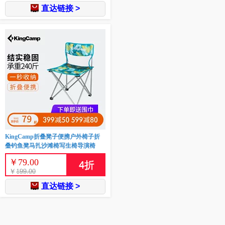
直达链接 >
KingCamp折叠凳子便携户外椅子折
叠钓鱼凳马扎沙滩椅写生椅导演椅
￥
79.00
4
折
￥
199.00
直达链接 >