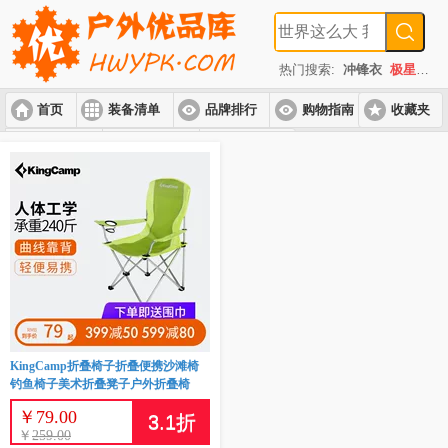
热门搜索:
冲锋衣
极星
速
首页
装备清单
品牌排行
购物指南
收藏夹
入门套装
进阶套装
高端套装
KingCamp折叠椅子折叠便携沙滩椅
钓鱼椅子美术折叠凳子户外折叠椅
￥
79.00
3.1
折
￥
259.00