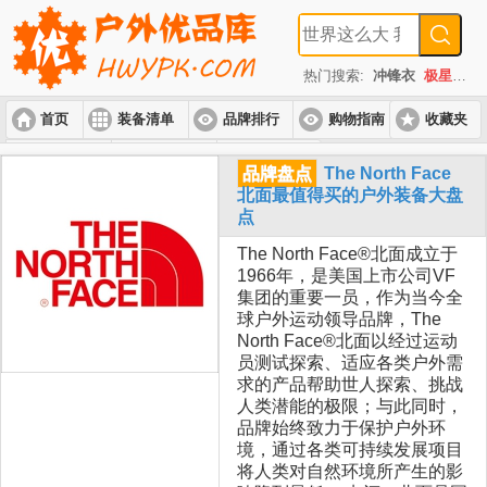
热门搜索:
冲锋衣
极星
速
首页
装备清单
品牌排行
购物指南
收藏夹
入门套装
进阶套装
高端套装
品牌盘点
The North Face
北面最值得买的户外装备大盘
点
The North Face®北面成立于
1966年，是美国上市公司VF
集团的重要一员，作为当今全
球户外运动领导品牌，The
North Face®北面以经过运动
员测试探索、适应各类户外需
求的产品帮助世人探索、挑战
人类潜能的极限；与此同时，
品牌始终致力于保护户外环
境，通过各类可持续发展项目
将人类对自然环境所产生的影