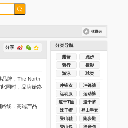
收藏夹
分类导航
分享
露营
跑步
骑行
摄影
游泳
球类
，The North
冲锋衣
冲锋裤
与此同时，品牌始终
运动服
运动裤
速干T恤
速干裤
闲路线，高端产品
速干帽
登山手套
登山鞋
跑步鞋
登山包
徒步包