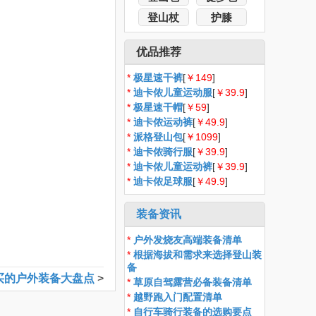
登山杖
护膝
优品推荐
*
极星速干裤
[
￥149
]
*
迪卡侬儿童运动服
[
￥39.9
]
*
极星速干帽
[
￥59
]
*
迪卡侬运动裤
[
￥49.9
]
*
派格登山包
[
￥1099
]
*
迪卡侬骑行服
[
￥39.9
]
*
迪卡侬儿童运动裤
[
￥39.9
]
*
迪卡侬足球服
[
￥49.9
]
装备资讯
*
户外发烧友高端装备清单
*
根据海拔和需求来选择登山装
备
得买的户外装备大盘点
>
*
草原自驾露营必备装备清单
*
越野跑入门配置清单
*
自行车骑行装备的选购要点