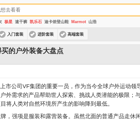
衣
极星
速干裤
凯乐石
迪卡侬登山鞋
Marmot
山浩
入门套装
进阶套装
高端套装
面最值得买的户外装备大盘点
，是美国上市公司VF集团的重要一员，作为当今全球户外运动领导品牌
各类户外需求的产品帮助世人探索、挑战人类潜能的极限；
项目将人类对自然环境所产生的影响降到最低。
大牌，强项是服装和露营装备。虽然北面的普通产品走休