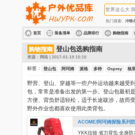
热门搜索:
冲锋
首页
装备清单
品牌排行
购物指南
登山包选购指南
购物指南
来源：网络 | 2017-01-19 15:10
标签：
登山包
阿珂姆
派格
多特
Osprey
格
野营、登山、穿越等一些户外运动越来越受
包，常常是准备出发的第一步。登山包最初
方便、背负舒适轻松，适于长途跋涉，故而
野外作业也都喜欢使用此类背包。
ACOME/阿珂姆探险系列防水
YKK拉链 省力背负 全身防