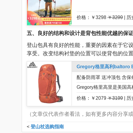
价格：￥3298
￥3299
| 
五、良好的结构和设计是背包性能优越的保
登山包具有良好的性能，重要的因素在于它
享受。改变结构衬垫的位置可以使背包的位
Gregory格里高利balto
配备防雨罩 送冲顶包 含保
Gregory格里高里是美
价格：￥2079
￥3199
| 
（文章仅代表作者看法，如有更多内容分享
<
登山杖选购指南