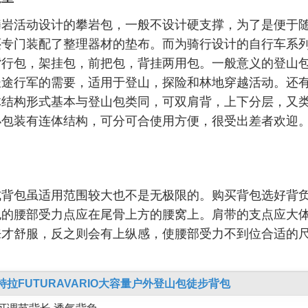
攀岩活动设计的攀岩包，一般不设计硬支撑，为了是便于
还专门装配了整理器材的垫布。而为骑行设计的自行车系
背行包，架挂包，前把包，背挂两用包。一般意义的登山
长途行军的需要，适用于登山，探险和林地穿越活动。还
体结构形式基本与登山包类同，可双肩背，上下分层，又
小包装有连体结构，可分可合使用方便，很受出差者欢迎
式背包虽适用范围较大也不是无极限的。购买背包选好背
包的腰部受力点应在尾骨上方的腰窝上。肩带的支点应大
来才舒服，反之则会有上纵感，使腰部受力不到位合适的
特拉FUTURAVARIO大容量户外登山包徒步背包