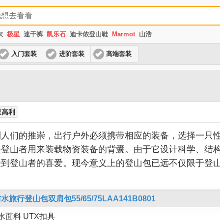
衣
极星
速干裤
凯乐石
迪卡侬登山鞋
Marmot
山浩
入门套装
进阶套装
高端套装
里高利
到人们的推崇，出行户外必须携带相应的装备，选择一只
是登山者用来装载物资装备的背囊。由于它设计科学、结
受到登山者的喜爱。现今意义上的登山包已远不仅限于登
旅行登山包双肩包55/65/75LAA141B0801
水面料 UTX扣具