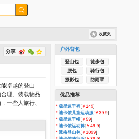
收藏夹
户外背包
分享
登山包
徒步包
腰包
骑行包
摄影包
防雨罩
性能卓越的登山
构合理、装载物品
优品推荐
山，一些人旅行、
*
极星速干裤
[
￥149
]
*
迪卡侬儿童运动服
[
￥39.9
]
*
极星速干帽
[
￥59
]
*
迪卡侬运动裤
[
￥49.9
]
*
派格登山包
[
￥1099
]
*
迪卡侬骑行服
[
￥39.9
]