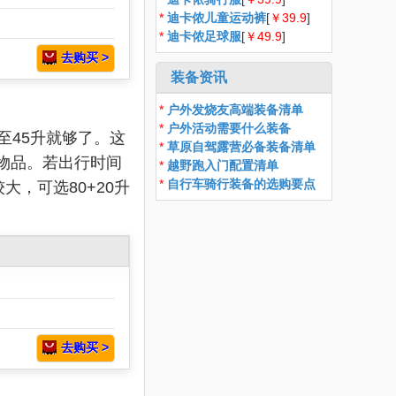
*
迪卡侬儿童运动裤
[
￥39.9
]
*
迪卡侬足球服
[
￥49.9
]
去购买 >
装备资讯
*
户外发烧友高端装备清单
*
户外活动需要什么装备
至45升就够了。这
*
草原自驾露营必备装备清单
物品。若出行时间
*
越野跑入门配置清单
*
自行车骑行装备的选购要点
，可选80+20升
去购买 >