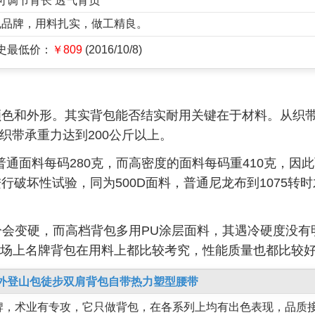
可调节背长 透气背负
背包品牌，用料扎实，做工精良。
历史最低价：
￥809
(2016/10/8)
颜色和外形。其实背包能否结实耐用关键在于材料。从织
的织带承重力达到200公斤以上。
普通面料每码280克，而高密度的面料每码重410克，因
破坏性试验，同为500D面料，普通尼龙布到1075转
冷会变硬，而高档背包多用PU涂层面料，其遇冷硬度没有
前市场上名牌背包在用料上都比较考究，性能质量也都比较
顶 户外登山包徒步双肩背包自带热力塑型腰带
包品牌，术业有专攻，它只做背包，在各系列上均有出色表现，品质