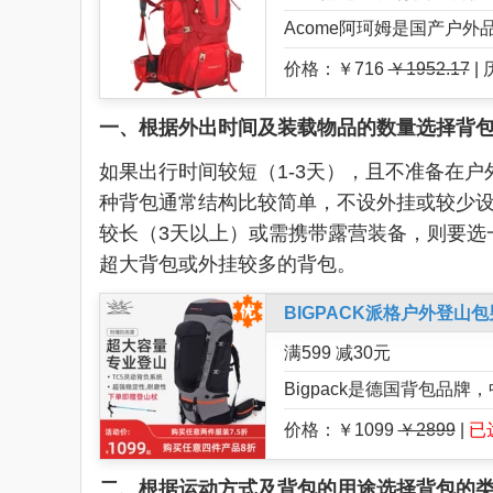
Acome阿珂姆是国产户
价格：￥716
￥1952.17
|
一、根据外出时间及装载物品的数量选择背
如果出行时间较短（1-3天），且不准备在户
种背包通常结构比较简单，不设外挂或较少设
较长（3天以上）或需携带露营装备，则要选一
超大背包或外挂较多的背包。
BIGPACK派格户外登山
满599 减30元
Bigpack是德国背包品
价格：￥1099
￥2899
|
已
二、根据运动方式及背包的用途选择背包的