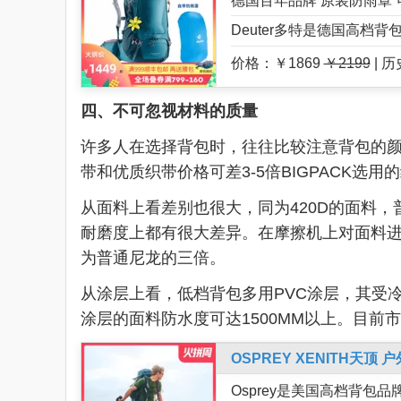
德国百年品牌 原装防雨罩 
Deuter多特是德国高档
价格：￥1869
￥2199
| 
四、不可忽视材料的质量
许多人在选择背包时，往往比较注意背包的
带和优质织带价格可差3-5倍BIGPACK选用
从面料上看差别也很大，同为420D的面料，
耐磨度上都有很大差异。在摩擦机上对面料进行
为普通尼龙的三倍。
从涂层上看，低档背包多用PVC涂层，其受
涂层的面料防水度可达1500MM以上。目
OSPREY XENITH天
Osprey是美国高档背