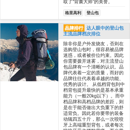
取了“背囊大师”的美誉。
格里高利
登山包
品牌排行
达人眼中的登山包
主流品牌档次排位
除非你是户外发烧友，否则在
选购登山包时，很容易被品牌
迷惑，或者被价位约束。因此
你需要拨开迷雾，对主流登山
包品牌有一个清晰的认识。品
牌代表着一定的质量，而好的
品牌往往代表着卓越的功能、
优秀的设计。 从低档背包到中
档背包提升最快的是基本承重
能力（一般20kg以下）。而中
档品牌和高档品牌的差距，则
是在于能否做出大负重下的舒
适背负。因此若你要带的装备
动辄四五十斤，那么一次咬咬
牙上高端重型背包，或者每次