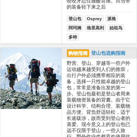
咬咬牙忍住腰酸背痛。而当带
的装备轻下来之后
登山包
Osprey
派格
阿珂姆
格里高利
始祖鸟
多特
购物指南
登山包选购指南
野营、登山、穿越等一些户外
运动越来越受到人们的推崇，
出行户外必须携带相应的装
备，选择一只性能卓越的登山
包，常常是准备出发的第一
步。登山包最初是登山者用来
装载物资装备的背囊。由于它
设计科学、结构合理、装载物
品方便、背负舒适轻松，适于
长途跋涉，故而受到登山者的
喜爱。现今意义上的登山包已
远不仅限于登山，一些人旅
行、野外作业也都喜欢使用此