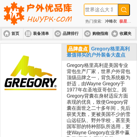
热门搜索:
冲锋衣
极星
速
首页
装备清单
品牌排行
购物指南
收藏夹
入门套装
进阶套装
高端套装
品牌盘点
Gregory格里高利
最值得买的户外装备大盘点
Gregory格里高利是美国专业
背包生产厂家，世界户外背包
顶级品牌之一，背负系统极为
舒适，由Wayne Gregory于
1977年在圣地亚哥创立。因
Gregory背囊在身材适应方面
表现的优良，致使Gregory背
囊在面世之二十多年间，先后
获奖无数，更被美国不少的雪
山远征队、野外学校，甚至美
国军部的特种部队所选用，更
使Wayne Gregory在业界中赢