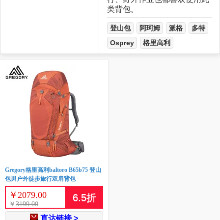
类背包。
登山包
阿珂姆
派格
多特
Osprey
格里高利
Gregory格里高利baltoro B65b75 登山
包男户外徒步旅行双肩背包
￥
2079.00
6.5
折
￥
3199.00
直达链接 >