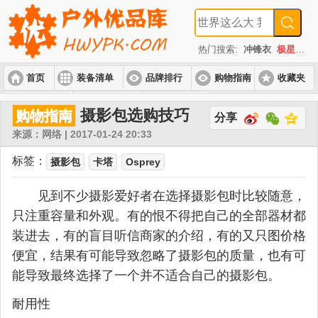
热门搜索:
冲锋衣
极星
速
首页
装备清单
品牌排行
购物指南
收藏夹
入门套装
进阶套装
高端套装
摄影包选购技巧
购物指南
分享
来源：网络 | 2017-01-24 20:33
标签：
摄影包
卡塔
Osprey
见到不少摄影爱好者在选择摄影包时比较随意，
只注重容量和外观。有的恨不得把自己的全部器材都
装进去，有的盲目听信商家的介绍，有的又只图价格
便宜，结果有可能导致忽略了摄影包的质量，也有可
能导致最终选择了一个并不适合自己的摄影包。
耐用性