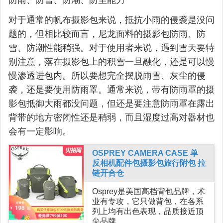
防雨、防雪、防潮、防尘能力
对于通常的帆布摄影包来说，抵抗小雨的侵袭是没问
题的，但相比较而言，尼龙面料的摄影包防雨、防
雪、防潮性能稍强。对于使用者来说，遇到雪天要特
别注意，落在摄影包上的积雪一旦融化，还是可以慢
慢渗透进包内。所以要想完全摆脱雨雪、灰尘的侵
袭，还是要使用防雨罩。通常来说，带有防雨罩的摄
影包抵御大雨都没问题，但还是要注意防雨罩在露出
背带的地方密闭性还是稍弱，而且湿度过高对器材也
会有一定影响。
OSPREY CAMERA CASE 单
反相机配件包摄影包旅行附包 拉
链开合仓
Osprey是美国高档背包品牌，术
业有专攻，它只做背包，在各系
列上均有出色表现，品质接近顶
尖品牌。