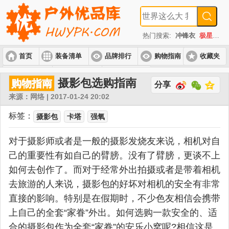
热门搜索:
冲锋衣
极星
速
首页
装备清单
品牌排行
购物指南
收藏夹
入门套装
进阶套装
高端套装
摄影包选购指南
购物指南
分享
来源：网络 | 2017-01-24 20:02
标签：
摄影包
卡塔
强氧
对于摄影师或者是一般的摄影发烧友来说，相机对自
己的重要性有如自己的臂膀。没有了臂膀，更谈不上
如何去创作了。而对于经常外出拍摄或者是带着相机
去旅游的人来说，摄影包的好坏对相机的安全有非常
直接的影响。特别是在假期时，不少色友相信会携带
上自己的全套“家眷”外出。如何选购一款安全的、适
合的摄影包作为全套“家眷”的安乐小窝呢?相信这是