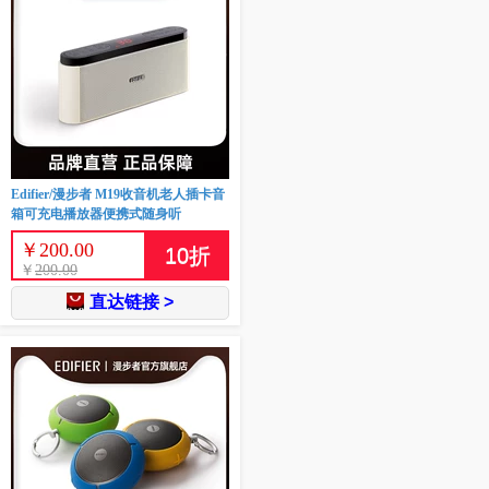
Edifier/漫步者 M19收音机老人插卡音
箱可充电播放器便携式随身听
￥
200.00
10
折
￥
200.00
直达链接 >