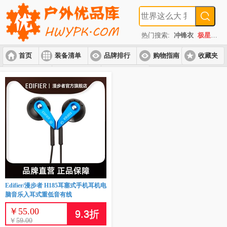
热门搜索:
冲锋衣
极星
速
首页
装备清单
品牌排行
购物指南
收藏夹
入门套装
进阶套装
高端套装
Edifier/漫步者 H185耳塞式手机耳机电
脑音乐入耳式重低音有线
￥
55.00
9.3
折
￥
59.00