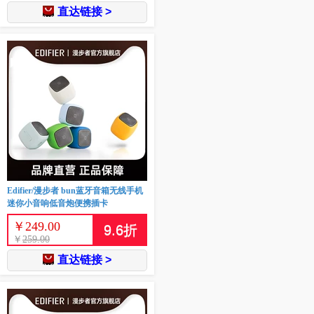
直达链接 >
Edifier/漫步者 bun蓝牙音箱无线手机
迷你小音响低音炮便携插卡
￥
249.00
9.6
折
￥
259.00
直达链接 >