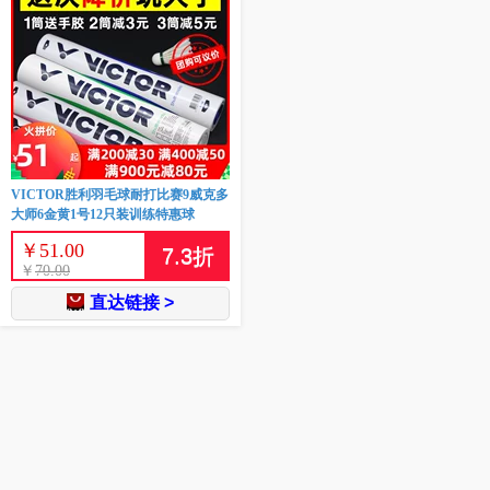
VICTOR胜利羽毛球耐打比赛9威克多
大师6金黄1号12只装训练特惠球
￥
51.00
7.3
折
￥
70.00
直达链接 >