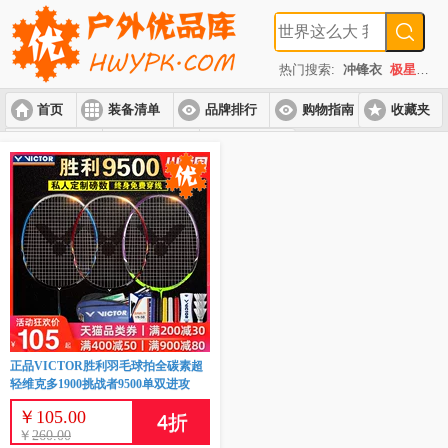
热门搜索:
冲锋衣
极星
速
首页
装备清单
品牌排行
购物指南
收藏夹
入门套装
进阶套装
高端套装
正品VICTOR胜利羽毛球拍全碳素超
轻维克多1900挑战者9500单双进攻
￥
105.00
4
折
￥
260.00