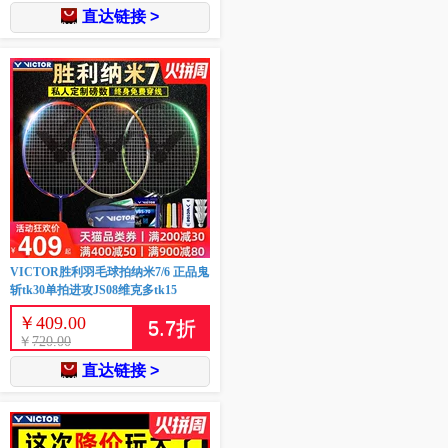
直达链接 >
VICTOR胜利羽毛球拍纳米7/6 正品鬼
斩tk30单拍进攻JS08维克多tk15
￥
409.00
5.7
折
￥
720.00
直达链接 >