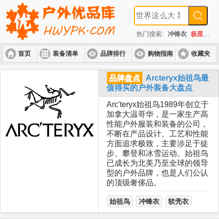
热门搜索:
冲锋衣
极星
速
首页
装备清单
品牌排行
购物指南
收藏夹
入门套装
进阶套装
高端套装
品牌盘点
Arcteryx始祖鸟最
值得买的户外装备大盘点
Arc'teryx始祖鸟1989年创立于
加拿大温哥华，是一家生产高
性能户外服装和装备的公司，
不断在产品设计、工艺和性能
方面追求极致，主要涉足于徒
步、攀登和冰雪运动。始祖鸟
已成长为北美乃至全球的领导
型的户外品牌，也是人们公认
的顶级奢侈品。
始祖鸟
冲锋衣
软壳衣